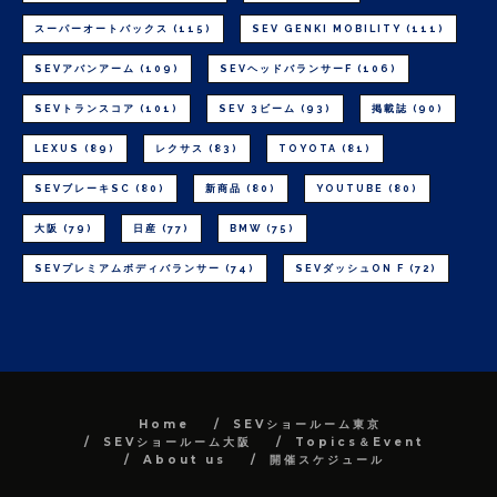
スーパーオートバックス
(115)
SEV GENKI MOBILITY
(111)
SEVアバンアーム
(109)
SEVヘッドバランサーF
(106)
SEVトランスコア
(101)
SEV 3ビーム
(93)
掲載誌
(90)
LEXUS
(89)
レクサス
(83)
TOYOTA
(81)
SEVブレーキSC
(80)
新商品
(80)
YOUTUBE
(80)
大阪
(79)
日産
(77)
BMW
(75)
SEVプレミアムボディバランサー
(74)
SEVダッシュON F
(72)
Home
SEVショールーム東京
SEVショールーム大阪
Topics＆Event
About us
開催スケジュール