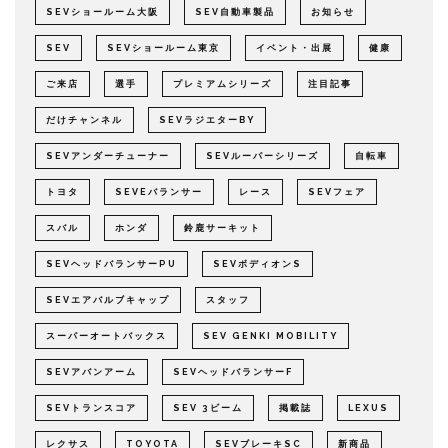
SEVショールーム大阪
SEV自動車製品
お知らせ
SEV
SEVショールーム東京
イベント・出展
健康
ご来店
選手
プレミアムシリーズ
注目記事
だけチャンネル
SEVラジエターBY
SEVアンダーチューナー
SEVルーパーシリーズ
自転車
トヨタ
SEVEバランサー
レース
SEVフェア
スバル
ホンダ
鈴鹿サーキット
SEVヘッドバランサーPU
SEVボディオンS
SEVエアバルブキャップ
スタッフ
スーパーオートバックス
SEV GENKI MOBILITY
SEVアバンアーム
SEVヘッドバランサーF
SEVトランスコア
SEV 3ビーム
掲載誌
LEXUS
レクサス
TOYOTA
SEVブレーキSC
新商品