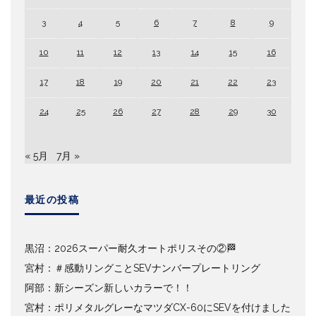
3
4
5
6
7
8
9
10
11
12
13
14
15
16
17
18
19
20
21
22
23
24
25
26
27
28
29
30
« 5月
7月 »
最近の投稿
黒沼：2026スーパー耐久オートポリスその②🏁
宮村：＃感動リングことSEVナンバープレートリング
阿部：新シーズン新しいカラーで！！
宮村：ポリメタルグレーなマツダCX-60にSEVを付けました