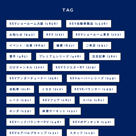
TAG
SEVショールーム大阪
(1856)
SEV自動車製品
(1536)
お知らせ
(943)
SEV
(727)
SEVショールーム東京
(703)
イベント・出展
(669)
健康
(637)
ご来店
(591)
選手
(485)
プレミアムシリーズ
(408)
注目記事
(380)
だけチャンネル
(300)
SEVラジエターBY
(279)
SEVアンダーチューナー
(256)
SEVルーパーシリーズ
(249)
自転車
(218)
トヨタ
(210)
SEVEバランサー
(199)
レース
(191)
SEVフェア
(187)
スバル
(161)
ホンダ
(159)
鈴鹿サーキット
(151)
SEVヘッドバランサーPU
(146)
SEVボディオンS
(142)
SEVエアバルブキャップ
(131)
スタッフ
(119)