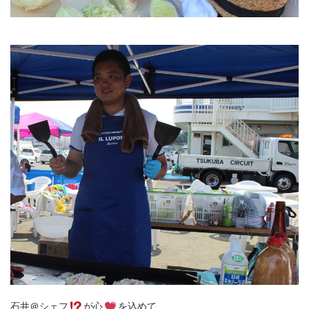
石井＠シェフ
が心
を込めて