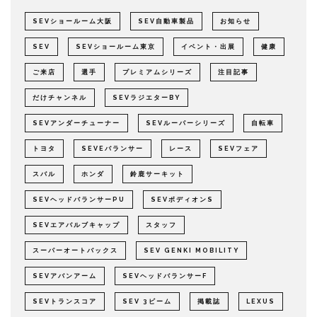
SEVショールーム大阪
SEV自動車製品
お知らせ
SEV
SEVショールーム東京
イベント・出展
健康
ご来店
選手
プレミアムシリーズ
注目記事
だけチャンネル
SEVラジエターBY
SEVアンダーチューナー
SEVルーパーシリーズ
自転車
トヨタ
SEVEバランサー
レース
SEVフェア
スバル
ホンダ
鈴鹿サーキット
SEVヘッドバランサーPU
SEVボディオンS
SEVエアバルブキャップ
スタッフ
スーパーオートバックス
SEV GENKI MOBILITY
SEVアバンアーム
SEVヘッドバランサーF
SEVトランスコア
SEV 3ビーム
掲載誌
LEXUS