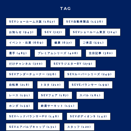
TAG
SEVショールーム大阪
(1857)
SEV自動車製品
(1536)
お知らせ
(943)
SEV
(727)
SEVショールーム東京
(704)
イベント・出展
(669)
健康
(637)
ご来店
(591)
選手
(485)
プレミアムシリーズ
(408)
注目記事
(380)
だけチャンネル
(300)
SEVラジエターBY
(279)
SEVアンダーチューナー
(256)
SEVルーパーシリーズ
(249)
自転車
(218)
トヨタ
(210)
SEVEバランサー
(199)
レース
(191)
SEVフェア
(187)
スバル
(161)
ホンダ
(159)
鈴鹿サーキット
(151)
SEVヘッドバランサーPU
(146)
SEVボディオンS
(142)
SEVエアバルブキャップ
(131)
スタッフ
(120)