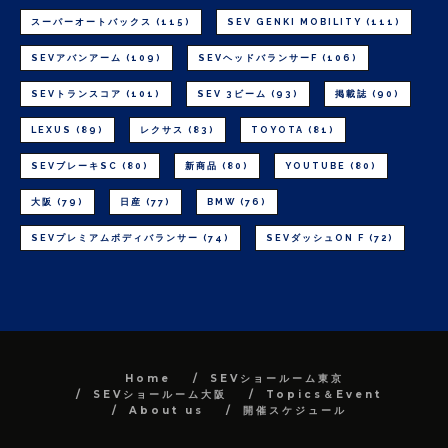
スーパーオートバックス
(115)
SEV GENKI MOBILITY
(111)
SEVアバンアーム
(109)
SEVヘッドバランサーF
(106)
SEVトランスコア
(101)
SEV 3ビーム
(93)
掲載誌
(90)
LEXUS
(89)
レクサス
(83)
TOYOTA
(81)
SEVブレーキSC
(80)
新商品
(80)
YOUTUBE
(80)
大阪
(79)
日産
(77)
BMW
(76)
SEVプレミアムボディバランサー
(74)
SEVダッシュON F
(72)
Home
SEVショールーム東京
SEVショールーム大阪
Topics＆Event
About us
開催スケジュール