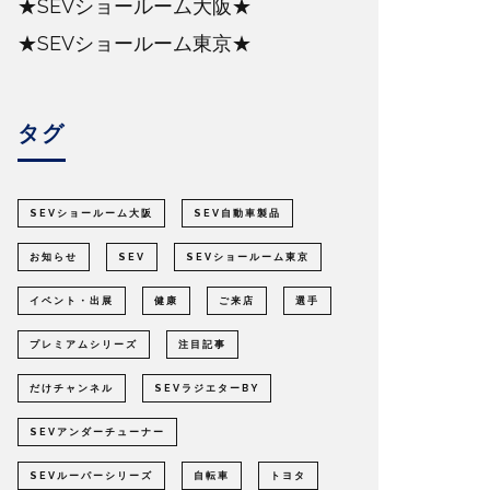
★SEVショールーム大阪★
★SEVショールーム東京★
タグ
SEVショールーム大阪
SEV自動車製品
お知らせ
SEV
SEVショールーム東京
イベント・出展
健康
ご来店
選手
プレミアムシリーズ
注目記事
だけチャンネル
SEVラジエターBY
SEVアンダーチューナー
SEVルーパーシリーズ
自転車
トヨタ