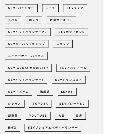
SEVEバランサー
レース
SEVフェア
スバル
ホンダ
鈴鹿サーキット
SEVヘッドバランサーPU
SEVボディオンS
SEVエアバルブキャップ
スタッフ
スーパーオートバックス
SEV GENKI MOBILITY
SEVアバンアーム
SEVヘッドバランサーF
SEVトランスコア
SEV 3ビーム
掲載誌
LEXUS
レクサス
TOYOTA
SEVブレーキSC
新商品
YOUTUBE
大阪
日産
BMW
SEVプレミアムボディバランサー