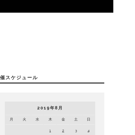
開催スケジュール
2019年8月
月
火
水
木
金
土
日
1
2
3
4