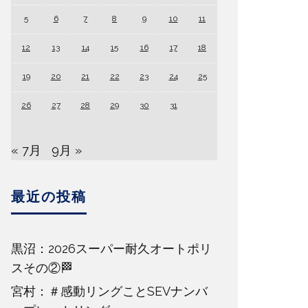
5
6
7
8
9
10
11
12
13
14
15
16
17
18
19
20
21
22
23
24
25
26
27
28
29
30
31
« 7月
9月 »
最近の投稿
黒沼：2026スーパー耐久オートポリ
スその②🏁
宮村：＃感動リングことSEVナンバ