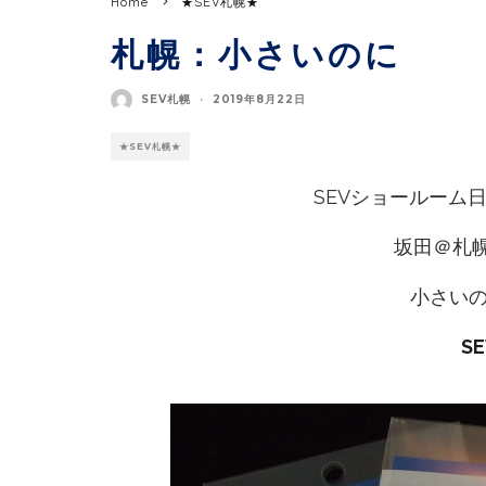
Home
★SEV札幌★
札幌：小さいのに
SEV札幌
·
2019年8月22日
★SEV札幌★
SEVショールーム
坂田＠札
小さい
S