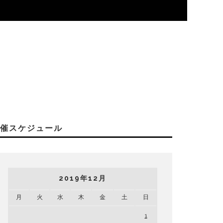
開催スケジュール
2019年12月
月
火
水
木
金
土
日
1