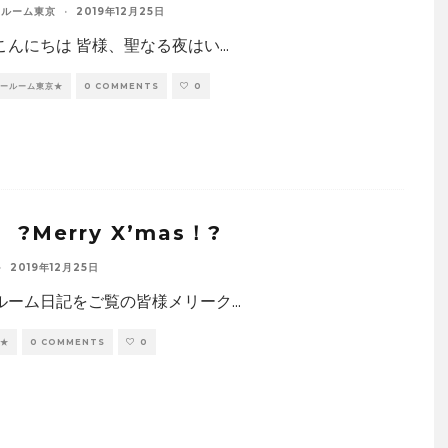
ールーム東京
·
2019年12月25日
こんにちは 皆様、聖なる夜はい
...
ョールーム東京★
0 COMMENTS
0
 ?Merry X’mas！?
·
2019年12月25日
ルーム日記をご覧の皆様メリーク
...
幌★
0 COMMENTS
0