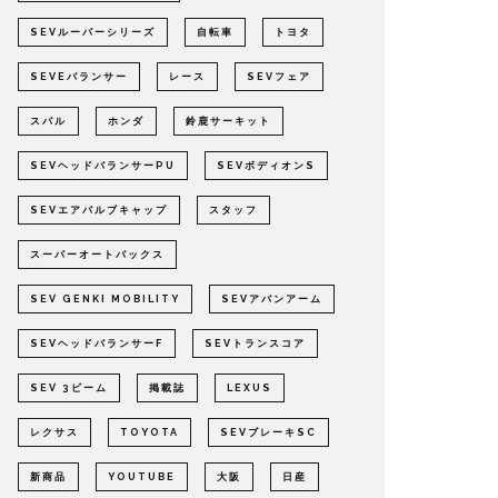
SEVルーパーシリーズ
自転車
トヨタ
SEVEバランサー
レース
SEVフェア
スバル
ホンダ
鈴鹿サーキット
SEVヘッドバランサーPU
SEVボディオンS
SEVエアバルブキャップ
スタッフ
スーパーオートバックス
SEV GENKI MOBILITY
SEVアバンアーム
SEVヘッドバランサーF
SEVトランスコア
SEV 3ビーム
掲載誌
LEXUS
レクサス
TOYOTA
SEVブレーキSC
新商品
YOUTUBE
大阪
日産