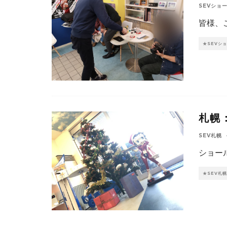
SEVショ
皆様、
★SEVシ
札幌：
SEV札幌
ショー
★SEV札