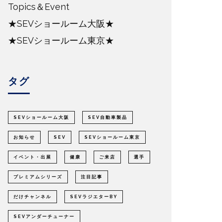
Topics＆Event
★SEVショールーム大阪★
★SEVショールーム東京★
タグ
SEVショールーム大阪
SEV自動車製品
お知らせ
SEV
SEVショールーム東京
イベント・出展
健康
ご来店
選手
プレミアムシリーズ
注目記事
だけチャンネル
SEVラジエターBY
SEVアンダーチューナー