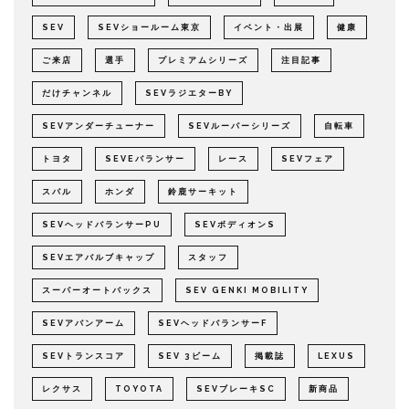
SEV
SEVショールーム東京
イベント・出展
健康
ご来店
選手
プレミアムシリーズ
注目記事
だけチャンネル
SEVラジエターBY
SEVアンダーチューナー
SEVルーパーシリーズ
自転車
トヨタ
SEVEバランサー
レース
SEVフェア
スバル
ホンダ
鈴鹿サーキット
SEVヘッドバランサーPU
SEVボディオンS
SEVエアバルブキャップ
スタッフ
スーパーオートバックス
SEV GENKI MOBILITY
SEVアバンアーム
SEVヘッドバランサーF
SEVトランスコア
SEV 3ビーム
掲載誌
LEXUS
レクサス
TOYOTA
SEVブレーキSC
新商品