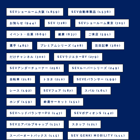
SEVショールーム大阪
(1859)
SEV自動車製品
(1536)
お知らせ
(944)
SEV
(728)
SEVショールーム東京
(705)
イベント・出展
(669)
健康
(637)
ご来店
(591)
選手
(485)
プレミアムシリーズ
(408)
注目記事
(380)
だけチャンネル
(300)
SEVラジエターBY
(279)
SEVアンダーチューナー
(256)
SEVルーパーシリーズ
(249)
自転車
(218)
トヨタ
(210)
SEVEバランサー
(199)
レース
(192)
SEVフェア
(187)
スバル
(161)
ホンダ
(159)
鈴鹿サーキット
(151)
SEVヘッドバランサーPU
(147)
SEVボディオンS
(142)
SEVエアバルブキャップ
(131)
スタッフ
(121)
スーパーオートバックス
(115)
SEV GENKI MOBILITY
(111)