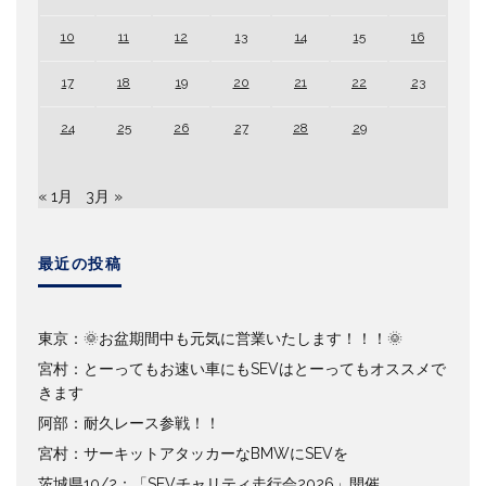
10
11
12
13
14
15
16
17
18
19
20
21
22
23
24
25
26
27
28
29
« 1月
3月 »
最近の投稿
東京：🌞お盆期間中も元気に営業いたします！！！🌞
宮村：とーってもお速い車にもSEVはとーってもオススメで
きます
阿部：耐久レース参戦！！
宮村：サーキットアタッカーなBMWにSEVを
茨城県10/2：「SEVチャリティ走行会2026」開催