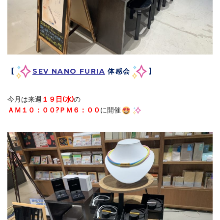
【
SEV NANO FURIA
体感会
】
今月は来週
１９日(水)
の
ＡＭ１０：００?ＰＭ６：００
に開催