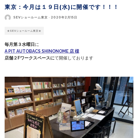
東京：今月は１９日(水)に開催です！！！
SEVショールーム東京
·
2020年2月15日
★SEVショールーム東京★
毎月第３水曜日
に
A PIT AUTOBACS SHINONOME 店 様
店舗２Fワークスペースに
て開催しております