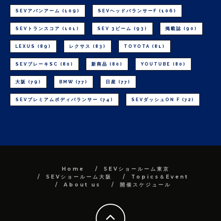
SEVアバンアーム
(109)
SEVヘッドバランサーF
(106)
SEVトランスコア
(101)
SEV 3ビーム
(93)
掲載誌
(90)
LEXUS
(89)
レクサス
(83)
TOYOTA
(81)
SEVブレーキSC
(80)
新商品
(80)
YOUTUBE
(80)
大阪
(79)
BMW
(77)
日産
(77)
SEVプレミアムボディバランサー
(74)
SEVダッシュON F
(72)
Home
SEVショールーム東京
SEVショールーム大阪
Topics＆Event
About us
開催スケジュール