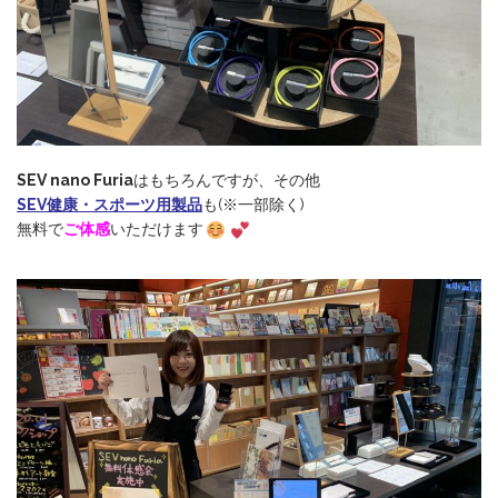
SEV nano Furia
はもちろんですが、その他
SEV健康・スポーツ用製品
も(※一部除く)
無料で
ご体感
いただけます