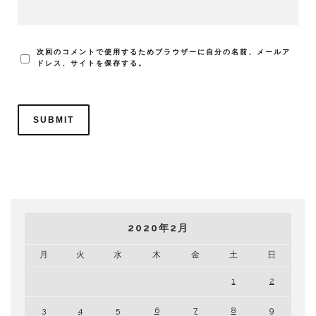
次回のコメントで使用するためブラウザーに自分の名前、メールア
ドレス、サイトを保存する。
2020年2月
月
火
水
木
金
土
日
1
2
3
4
5
6
7
8
9