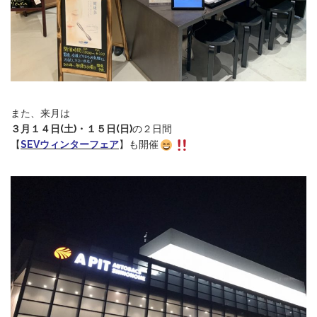
また、来月は
３月１４日(土)・１５日(日)
の２日間
【
SEVウィンターフェア
】も開催