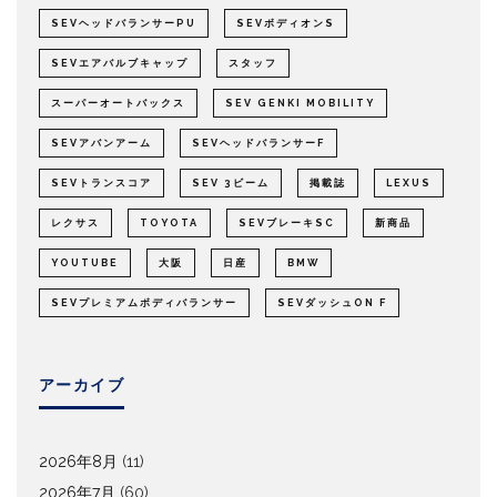
SEVヘッドバランサーPU
SEVボディオンS
SEVエアバルブキャップ
スタッフ
スーパーオートバックス
SEV GENKI MOBILITY
SEVアバンアーム
SEVヘッドバランサーF
SEVトランスコア
SEV 3ビーム
掲載誌
LEXUS
レクサス
TOYOTA
SEVブレーキSC
新商品
YOUTUBE
大阪
日産
BMW
SEVプレミアムボディバランサー
SEVダッシュON F
アーカイブ
2026年8月
(11)
2026年7月
(60)