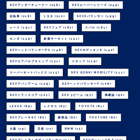
SEVアンダーチューナー
(256)
SEVルーパーシリーズ
(249)
自転車
(218)
トヨタ
(210)
SEVEバランサー
(199)
レース
(191)
SEVフェア
(187)
スバル
(161)
ホンダ
(159)
鈴鹿サーキット
(151)
SEVヘッドバランサーPU
(146)
SEVボディオンS
(142)
SEVエアバルブキャップ
(131)
スタッフ
(119)
スーパーオートバックス
(115)
SEV GENKI MOBILITY
(111)
SEVアバンアーム
(109)
SEVヘッドバランサーF
(106)
SEVトランスコア
(101)
SEV 3ビーム
(93)
掲載誌
(90)
LEXUS
(89)
レクサス
(83)
TOYOTA
(81)
SEVブレーキSC
(80)
新商品
(80)
YOUTUBE
(80)
大阪
(79)
日産
(77)
BMW
(75)
SEVプレミアムボディバランサー
(74)
SEVダッシュON F
(72)