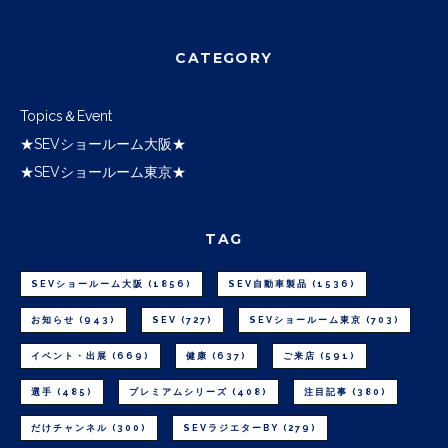
CATEGORY
Topics＆Event
★SEVショールーム大阪★
★SEVショールーム東京★
TAG
SEVショールーム大阪
(1856)
SEV自動車製品
(1536)
お知らせ
(943)
SEV
(727)
SEVショールーム東京
(703)
イベント・出展
(669)
健康
(637)
ご来店
(591)
選手
(485)
プレミアムシリーズ
(408)
注目記事
(380)
だけチャンネル
(300)
SEVラジエターBY
(279)