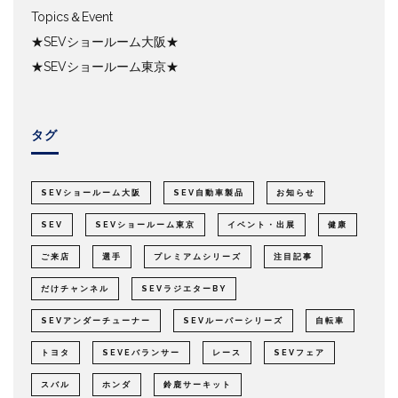
Topics＆Event
★SEVショールーム大阪★
★SEVショールーム東京★
タグ
SEVショールーム大阪
SEV自動車製品
お知らせ
SEV
SEVショールーム東京
イベント・出展
健康
ご来店
選手
プレミアムシリーズ
注目記事
だけチャンネル
SEVラジエターBY
SEVアンダーチューナー
SEVルーパーシリーズ
自転車
トヨタ
SEVEバランサー
レース
SEVフェア
スバル
ホンダ
鈴鹿サーキット