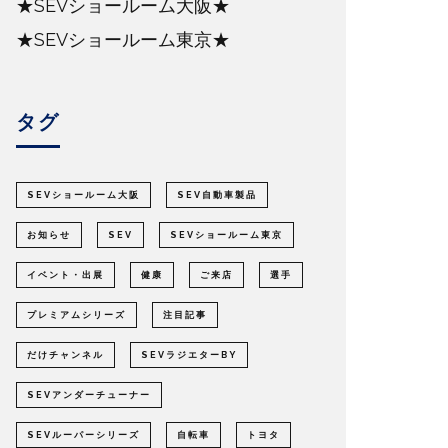
★SEVショールーム大阪★
★SEVショールーム東京★
タグ
SEVショールーム大阪
SEV自動車製品
お知らせ
SEV
SEVショールーム東京
イベント・出展
健康
ご来店
選手
プレミアムシリーズ
注目記事
だけチャンネル
SEVラジエターBY
SEVアンダーチューナー
SEVルーパーシリーズ
自転車
トヨタ