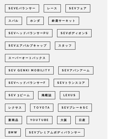
SEVEバランサー
レース
SEVフェア
スバル
ホンダ
鈴鹿サーキット
SEVヘッドバランサーPU
SEVボディオンS
SEVエアバルブキャップ
スタッフ
スーパーオートバックス
SEV GENKI MOBILITY
SEVアバンアーム
SEVヘッドバランサーF
SEVトランスコア
SEV 3ビーム
掲載誌
LEXUS
レクサス
TOYOTA
SEVブレーキSC
新商品
YOUTUBE
大阪
日産
BMW
SEVプレミアムボディバランサー