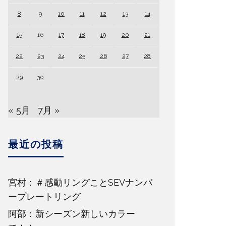
8
9
10
11
12
13
14
15
16
17
18
19
20
21
22
23
24
25
26
27
28
29
30
« 5月
7月 »
最近の投稿
宮村：＃感動リングことSEVナンバ
ープレートリング
阿部：新シーズン新しいカラー