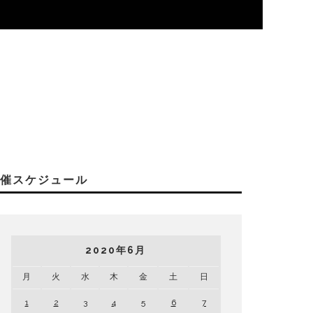
開催スケジュール
2020年6月
月
火
水
木
金
土
日
1
2
3
4
5
6
7