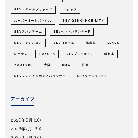
SEVエアバルブキャップ
スタッフ
スーパーオートバックス
SEV GENKI MOBILITY
SEVアバンアーム
SEVヘッドバランサーF
SEVトランスコア
SEV 3ビーム
掲載誌
LEXUS
レクサス
TOYOTA
SEVブレーキSC
新商品
YOUTUBE
大阪
BMW
日産
SEVプレミアムボディバランサー
SEVダッシュON F
アーカイブ
2026年8月
(18)
2026年7月
(60)
2026年6月
(61)