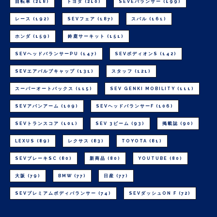
自転車
(218)
トヨタ
(210)
SEVEバランサー
(199)
レース
(192)
SEVフェア
(187)
スバル
(161)
ホンダ
(159)
鈴鹿サーキット
(151)
SEVヘッドバランサーPU
(147)
SEVボディオンS
(142)
SEVエアバルブキャップ
(131)
スタッフ
(121)
スーパーオートバックス
(115)
SEV GENKI MOBILITY
(111)
SEVアバンアーム
(109)
SEVヘッドバランサーF
(106)
SEVトランスコア
(101)
SEV 3ビーム
(93)
掲載誌
(90)
LEXUS
(89)
レクサス
(83)
TOYOTA
(81)
SEVブレーキSC
(80)
新商品
(80)
YOUTUBE
(80)
大阪
(79)
BMW
(77)
日産
(77)
SEVプレミアムボディバランサー
(74)
SEVダッシュON F
(72)