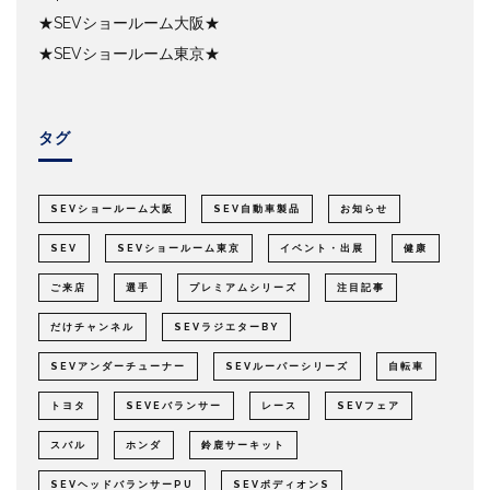
★SEVショールーム大阪★
★SEVショールーム東京★
タグ
SEVショールーム大阪
SEV自動車製品
お知らせ
SEV
SEVショールーム東京
イベント・出展
健康
ご来店
選手
プレミアムシリーズ
注目記事
だけチャンネル
SEVラジエターBY
SEVアンダーチューナー
SEVルーパーシリーズ
自転車
トヨタ
SEVEバランサー
レース
SEVフェア
スバル
ホンダ
鈴鹿サーキット
SEVヘッドバランサーPU
SEVボディオンS