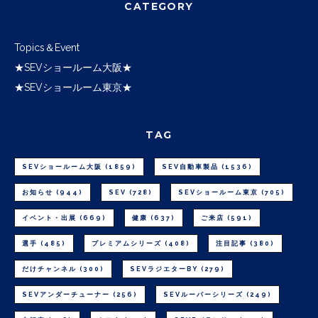
CATEGORY
Topics＆Event
★SEVショールーム大阪★
★SEVショールーム東京★
TAG
SEVショールーム大阪
(1859)
SEV自動車製品
(1536)
お知らせ
(944)
SEV
(728)
SEVショールーム東京
(705)
イベント・出展
(669)
健康
(637)
ご来店
(591)
選手
(485)
プレミアムシリーズ
(408)
注目記事
(380)
だけチャンネル
(300)
SEVラジエターBY
(279)
SEVアンダーチューナー
(256)
SEVルーパーシリーズ
(249)