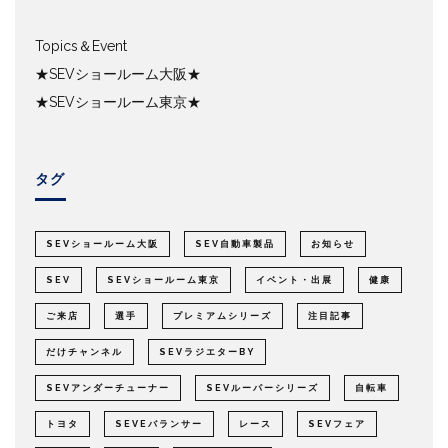
Topics＆Event
★SEVショールーム大阪★
★SEVショールーム東京★
タグ
SEVショールーム大阪
SEV自動車製品
お知らせ
SEV
SEVショールーム東京
イベント・出展
健康
ご来店
選手
プレミアムシリーズ
注目記事
だけチャンネル
SEVラジエターBY
SEVアンダーチューナー
SEVルーパーシリーズ
自転車
トヨタ
SEVEバランサー
レース
SEVフェア