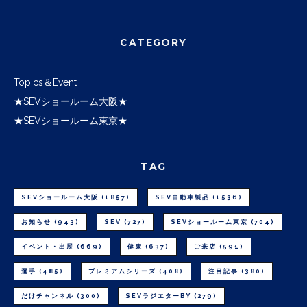
CATEGORY
Topics＆Event
★SEVショールーム大阪★
★SEVショールーム東京★
TAG
SEVショールーム大阪
(1857)
SEV自動車製品
(1536)
お知らせ
(943)
SEV
(727)
SEVショールーム東京
(704)
イベント・出展
(669)
健康
(637)
ご来店
(591)
選手
(485)
プレミアムシリーズ
(408)
注目記事
(380)
だけチャンネル
(300)
SEVラジエターBY
(279)