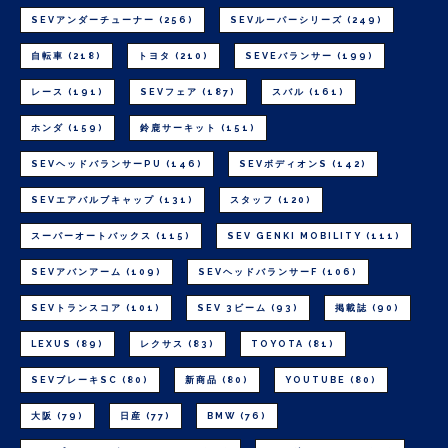
SEVアンダーチューナー
(256)
SEVルーパーシリーズ
(249)
自転車
(218)
トヨタ
(210)
SEVEバランサー
(199)
レース
(191)
SEVフェア
(187)
スバル
(161)
ホンダ
(159)
鈴鹿サーキット
(151)
SEVヘッドバランサーPU
(146)
SEVボディオンS
(142)
SEVエアバルブキャップ
(131)
スタッフ
(120)
スーパーオートバックス
(115)
SEV GENKI MOBILITY
(111)
SEVアバンアーム
(109)
SEVヘッドバランサーF
(106)
SEVトランスコア
(101)
SEV 3ビーム
(93)
掲載誌
(90)
LEXUS
(89)
レクサス
(83)
TOYOTA
(81)
SEVブレーキSC
(80)
新商品
(80)
YOUTUBE
(80)
大阪
(79)
日産
(77)
BMW
(76)