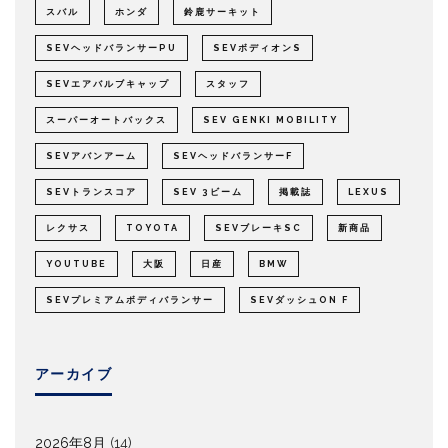
スバル
ホンダ
鈴鹿サーキット
SEVヘッドバランサーPU
SEVボディオンS
SEVエアバルブキャップ
スタッフ
スーパーオートバックス
SEV GENKI MOBILITY
SEVアバンアーム
SEVヘッドバランサーF
SEVトランスコア
SEV 3ビーム
掲載誌
LEXUS
レクサス
TOYOTA
SEVブレーキSC
新商品
YOUTUBE
大阪
日産
BMW
SEVプレミアムボディバランサー
SEVダッシュON F
アーカイブ
2026年8月
(14)