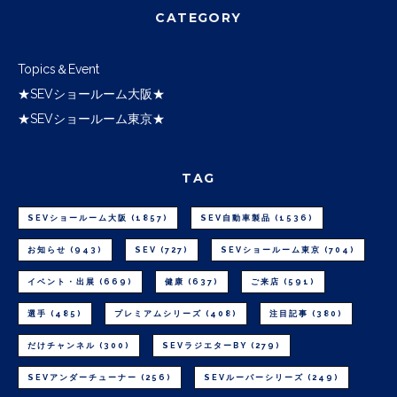
CATEGORY
Topics＆Event
★SEVショールーム大阪★
★SEVショールーム東京★
TAG
SEVショールーム大阪
(1857)
SEV自動車製品
(1536)
お知らせ
(943)
SEV
(727)
SEVショールーム東京
(704)
イベント・出展
(669)
健康
(637)
ご来店
(591)
選手
(485)
プレミアムシリーズ
(408)
注目記事
(380)
だけチャンネル
(300)
SEVラジエターBY
(279)
SEVアンダーチューナー
(256)
SEVルーパーシリーズ
(249)