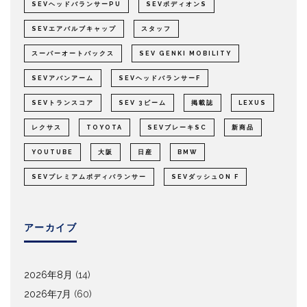
SEVヘッドバランサーPU
SEVボディオンS
SEVエアバルブキャップ
スタッフ
スーパーオートバックス
SEV GENKI MOBILITY
SEVアバンアーム
SEVヘッドバランサーF
SEVトランスコア
SEV 3ビーム
掲載誌
LEXUS
レクサス
TOYOTA
SEVブレーキSC
新商品
YOUTUBE
大阪
日産
BMW
SEVプレミアムボディバランサー
SEVダッシュON F
アーカイブ
2026年8月
(14)
2026年7月
(60)