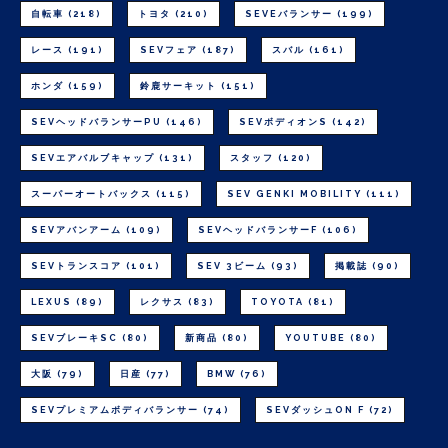
自転車
(218)
トヨタ
(210)
SEVEバランサー
(199)
レース
(191)
SEVフェア
(187)
スバル
(161)
ホンダ
(159)
鈴鹿サーキット
(151)
SEVヘッドバランサーPU
(146)
SEVボディオンS
(142)
SEVエアバルブキャップ
(131)
スタッフ
(120)
スーパーオートバックス
(115)
SEV GENKI MOBILITY
(111)
SEVアバンアーム
(109)
SEVヘッドバランサーF
(106)
SEVトランスコア
(101)
SEV 3ビーム
(93)
掲載誌
(90)
LEXUS
(89)
レクサス
(83)
TOYOTA
(81)
SEVブレーキSC
(80)
新商品
(80)
YOUTUBE
(80)
大阪
(79)
日産
(77)
BMW
(76)
SEVプレミアムボディバランサー
(74)
SEVダッシュON F
(72)