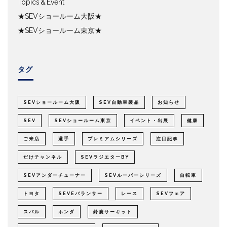
Topics＆Event
★SEVショールーム大阪★
★SEVショールーム東京★
タグ
SEVショールーム大阪
SEV自動車製品
お知らせ
SEV
SEVショールーム東京
イベント・出展
健康
ご来店
選手
プレミアムシリーズ
注目記事
だけチャンネル
SEVラジエターBY
SEVアンダーチューナー
SEVルーパーシリーズ
自転車
トヨタ
SEVEバランサー
レース
SEVフェア
スバル
ホンダ
鈴鹿サーキット