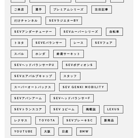
ご来店
選手
プレミアムシリーズ
注目記事
だけチャンネル
SEVラジエターBY
SEVアンダーチューナー
SEVルーパーシリーズ
自転車
トヨタ
SEVEバランサー
レース
SEVフェア
スバル
ホンダ
鈴鹿サーキット
SEVヘッドバランサーPU
SEVボディオンS
SEVエアバルブキャップ
スタッフ
スーパーオートバックス
SEV GENKI MOBILITY
SEVアバンアーム
SEVヘッドバランサーF
SEVトランスコア
SEV 3ビーム
掲載誌
LEXUS
レクサス
TOYOTA
SEVブレーキSC
新商品
YOUTUBE
大阪
日産
BMW