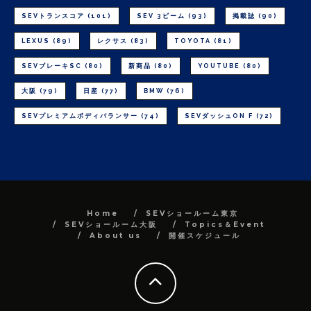
SEVトランスコア
(101)
SEV 3ビーム
(93)
掲載誌
(90)
LEXUS
(89)
レクサス
(83)
TOYOTA
(81)
SEVブレーキSC
(80)
新商品
(80)
YOUTUBE
(80)
大阪
(79)
日産
(77)
BMW
(76)
SEVプレミアムボディバランサー
(74)
SEVダッシュON F
(72)
Home
SEVショールーム東京
SEVショールーム大阪
Topics＆Event
About us
開催スケジュール