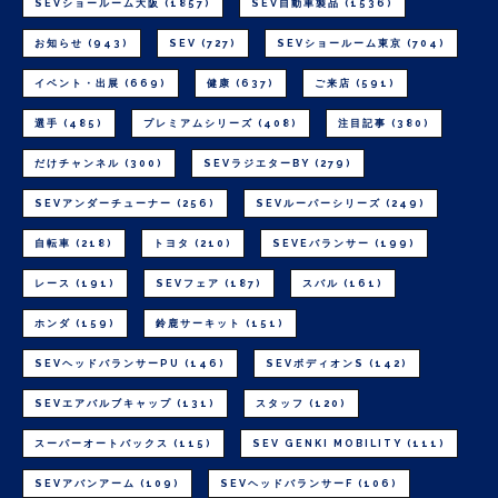
SEVショールーム大阪
(1857)
SEV自動車製品
(1536)
お知らせ
(943)
SEV
(727)
SEVショールーム東京
(704)
イベント・出展
(669)
健康
(637)
ご来店
(591)
選手
(485)
プレミアムシリーズ
(408)
注目記事
(380)
だけチャンネル
(300)
SEVラジエターBY
(279)
SEVアンダーチューナー
(256)
SEVルーパーシリーズ
(249)
自転車
(218)
トヨタ
(210)
SEVEバランサー
(199)
レース
(191)
SEVフェア
(187)
スバル
(161)
ホンダ
(159)
鈴鹿サーキット
(151)
SEVヘッドバランサーPU
(146)
SEVボディオンS
(142)
SEVエアバルブキャップ
(131)
スタッフ
(120)
スーパーオートバックス
(115)
SEV GENKI MOBILITY
(111)
SEVアバンアーム
(109)
SEVヘッドバランサーF
(106)