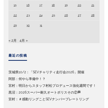
15
16
17
18
19
20
21
22
23
24
25
26
27
28
29
30
31
« 2月
4月 »
最近の投稿
茨城県10/2：「SEVチャリティ走行会2026」開催
阿部：何やら準備中！？
宮村：明日からスタッフ村松プロデュース強化週間です！
黒沼：2026スーパー耐久オートポリスその②🏁
宮村：＃感動リングことSEVナンバープレートリング