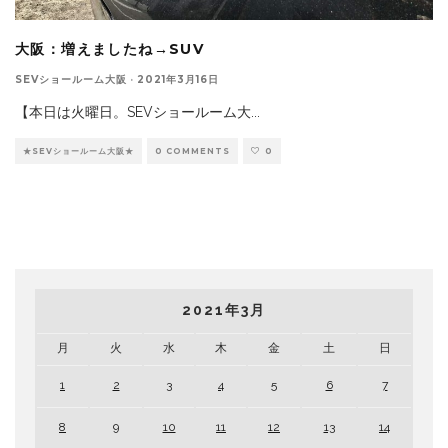
大阪：増えましたね→SUV
SEVショールーム大阪
·
2021年3月16日
【本日は火曜日。SEVショールーム大
...
★SEVショールーム大阪★
0 COMMENTS
0
2021年3月
月
火
水
木
金
土
日
1
2
3
4
5
6
7
8
9
10
11
12
13
14