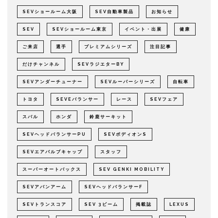
SEVショールーム大阪
SEV自動車製品
お知らせ
SEV
SEVショールーム東京
イベント・出展
健康
ご来店
選手
プレミアムシリーズ
注目記事
だけチャンネル
SEVラジエターBY
SEVアンダーチューナー
SEVルーパーシリーズ
自転車
トヨタ
SEVEバランサー
レース
SEVフェア
スバル
ホンダ
鈴鹿サーキット
SEVヘッドバランサーPU
SEVボディオンS
SEVエアバルブキャップ
スタッフ
スーパーオートバックス
SEV GENKI MOBILITY
SEVアバンアーム
SEVヘッドバランサーF
SEVトランスコア
SEV 3ビーム
掲載誌
LEXUS