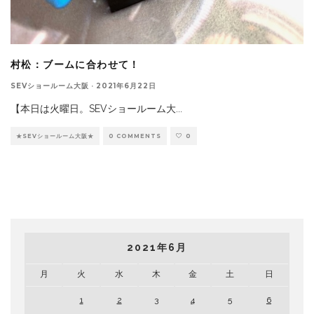
村松：ブームに合わせて！
SEVショールーム大阪
·
2021年6月22日
【本日は火曜日。SEVショールーム大
...
★SEVショールーム大阪★
0 COMMENTS
0
2021年6月
月
火
水
木
金
土
日
1
2
3
4
5
6