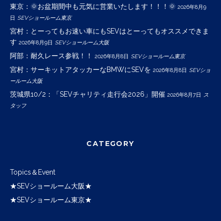
東京：🌞お盆期間中も元気に営業いたします！！！🌞
2026年8月9
日
SEVショールーム東京
宮村：とーってもお速い車にもSEVはとーってもオススメできま
す
2026年8月9日
SEVショールーム大阪
阿部：耐久レース参戦！！
2026年8月8日
SEVショールーム東京
宮村：サーキットアタッカーなBMWにSEVを
2026年8月8日
SEVショ
ールーム大阪
茨城県10/2：「SEVチャリティ走行会2026」開催
2026年8月7日
ス
タッフ
CATEGORY
Topics＆Event
★SEVショールーム大阪★
★SEVショールーム東京★