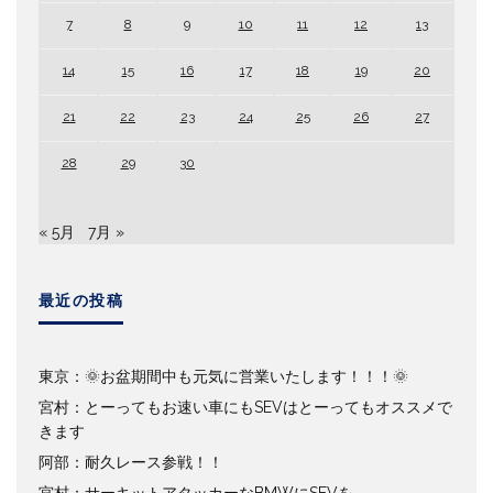
7
8
9
10
11
12
13
14
15
16
17
18
19
20
21
22
23
24
25
26
27
28
29
30
« 5月
7月 »
最近の投稿
東京：🌞お盆期間中も元気に営業いたします！！！🌞
宮村：とーってもお速い車にもSEVはとーってもオススメで
きます
阿部：耐久レース参戦！！