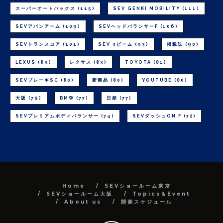
スーパーオートバックス
(115)
SEV GENKI MOBILITY
(111)
SEVアバンアーム
(109)
SEVヘッドバランサーF
(106)
SEVトランスコア
(101)
SEV 3ビーム
(93)
掲載誌
(90)
LEXUS
(89)
レクサス
(83)
TOYOTA
(81)
SEVブレーキSC
(80)
新商品
(80)
YOUTUBE
(80)
大阪
(79)
BMW
(77)
日産
(77)
SEVプレミアムボディバランサー
(74)
SEVダッシュON F
(72)
Home
SEVショールーム東京
SEVショールーム大阪
Topics＆Event
About us
開催スケジュール