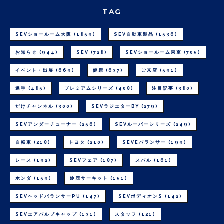
TAG
SEVショールーム大阪
(1859)
SEV自動車製品
(1536)
お知らせ
(944)
SEV
(728)
SEVショールーム東京
(705)
イベント・出展
(669)
健康
(637)
ご来店
(591)
選手
(485)
プレミアムシリーズ
(408)
注目記事
(380)
だけチャンネル
(300)
SEVラジエターBY
(279)
SEVアンダーチューナー
(256)
SEVルーパーシリーズ
(249)
自転車
(218)
トヨタ
(210)
SEVEバランサー
(199)
レース
(192)
SEVフェア
(187)
スバル
(161)
ホンダ
(159)
鈴鹿サーキット
(151)
SEVヘッドバランサーPU
(147)
SEVボディオンS
(142)
SEVエアバルブキャップ
(131)
スタッフ
(121)