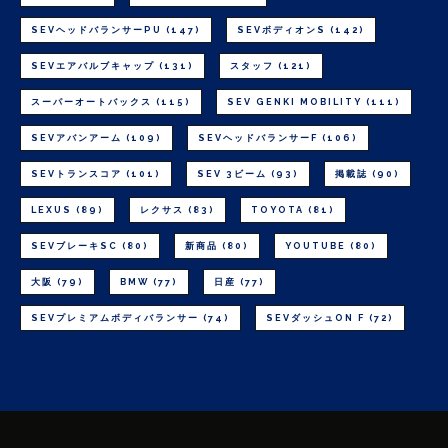
SEVヘッドバランサーPU
(147)
SEVボディオンS
(142)
SEVエアバルブキャップ
(131)
スタッフ
(121)
スーパーオートバックス
(115)
SEV GENKI MOBILITY
(111)
SEVアバンアーム
(109)
SEVヘッドバランサーF
(106)
SEVトランスコア
(101)
SEV 3ビーム
(93)
掲載誌
(90)
LEXUS
(89)
レクサス
(83)
TOYOTA
(81)
SEVブレーキSC
(80)
新商品
(80)
YOUTUBE
(80)
大阪
(79)
BMW
(77)
日産
(77)
SEVプレミアムボディバランサー
(74)
SEVダッシュON F
(72)