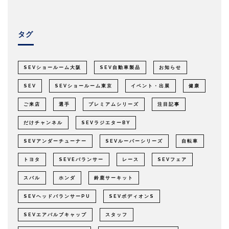
タグ
SEVショールーム大阪
SEV自動車製品
お知らせ
SEV
SEVショールーム東京
イベント・出展
健康
ご来店
選手
プレミアムシリーズ
注目記事
だけチャンネル
SEVラジエターBY
SEVアンダーチューナー
SEVルーパーシリーズ
自転車
トヨタ
SEVEバランサー
レース
SEVフェア
スバル
ホンダ
鈴鹿サーキット
SEVヘッドバランサーPU
SEVボディオンS
SEVエアバルブキャップ
スタッフ