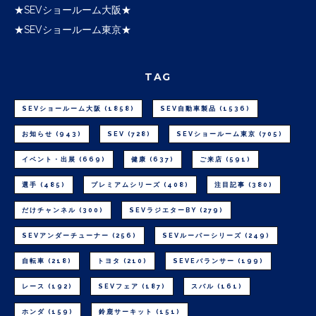
★SEVショールーム大阪★
★SEVショールーム東京★
TAG
SEVショールーム大阪
(1858)
SEV自動車製品
(1536)
お知らせ
(943)
SEV
(728)
SEVショールーム東京
(705)
イベント・出展
(669)
健康
(637)
ご来店
(591)
選手
(485)
プレミアムシリーズ
(408)
注目記事
(380)
だけチャンネル
(300)
SEVラジエターBY
(279)
SEVアンダーチューナー
(256)
SEVルーパーシリーズ
(249)
自転車
(218)
トヨタ
(210)
SEVEバランサー
(199)
レース
(192)
SEVフェア
(187)
スバル
(161)
ホンダ
(159)
鈴鹿サーキット
(151)