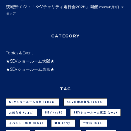
茨城県10/2：「SEVチャリティ走行会2026」開催
2026年8月7日
ス
タッフ
CATEGORY
Topics＆Event
★SEVショールーム大阪★
★SEVショールーム東京★
TAG
SEVショールーム大阪
(1859)
SEV自動車製品
(1536)
お知らせ
(944)
SEV
(728)
SEVショールーム東京
(705)
イベント・出展
(669)
健康
(637)
ご来店
(591)