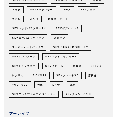
SEVアンダーチューナー
SEVルーパーシリーズ
自転車
トヨタ
SEVEバランサー
レース
SEVフェア
スバル
ホンダ
鈴鹿サーキット
SEVヘッドバランサーPU
SEVボディオンS
SEVエアバルブキャップ
スタッフ
スーパーオートバックス
SEV GENKI MOBILITY
SEVアバンアーム
SEVヘッドバランサーF
SEVトランスコア
SEV 3ビーム
掲載誌
LEXUS
レクサス
TOYOTA
SEVブレーキSC
新商品
YOUTUBE
大阪
BMW
日産
SEVプレミアムボディバランサー
SEVダッシュON F
アーカイブ