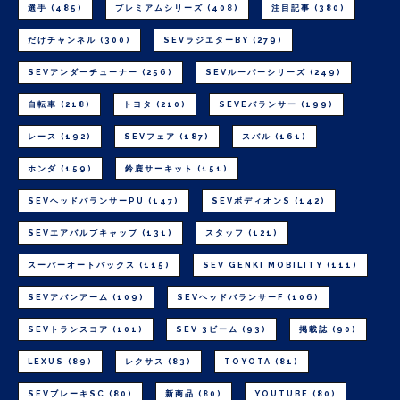
選手
(485)
プレミアムシリーズ
(408)
注目記事
(380)
だけチャンネル
(300)
SEVラジエターBY
(279)
SEVアンダーチューナー
(256)
SEVルーパーシリーズ
(249)
自転車
(218)
トヨタ
(210)
SEVEバランサー
(199)
レース
(192)
SEVフェア
(187)
スバル
(161)
ホンダ
(159)
鈴鹿サーキット
(151)
SEVヘッドバランサーPU
(147)
SEVボディオンS
(142)
SEVエアバルブキャップ
(131)
スタッフ
(121)
スーパーオートバックス
(115)
SEV GENKI MOBILITY
(111)
SEVアバンアーム
(109)
SEVヘッドバランサーF
(106)
SEVトランスコア
(101)
SEV 3ビーム
(93)
掲載誌
(90)
LEXUS
(89)
レクサス
(83)
TOYOTA
(81)
SEVブレーキSC
(80)
新商品
(80)
YOUTUBE
(80)