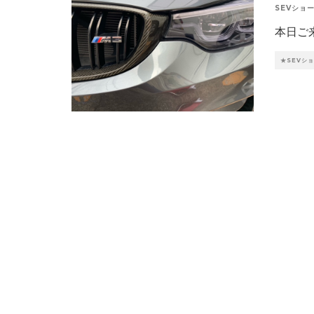
SEVショ
本日ご
★SEVシ