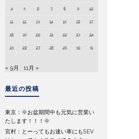
4
5
6
7
8
9
10
11
12
13
14
15
16
17
18
19
20
21
22
23
24
25
26
27
28
29
30
31
« 9月
11月 »
最近の投稿
東京：🌞お盆期間中も元気に営業い
たします！！！🌞
宮村：とーってもお速い車にもSEV