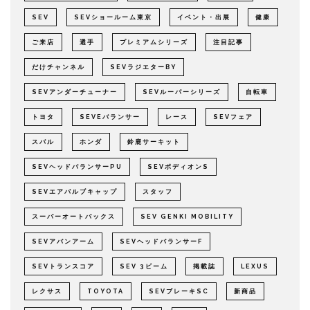
SEV
SEVショールーム東京
イベント・出展
健康
ご来店
選手
プレミアムシリーズ
注目記事
だけチャンネル
SEVラジエターBY
SEVアンダーチューナー
SEVルーパーシリーズ
自転車
トヨタ
SEVEバランサー
レース
SEVフェア
スバル
ホンダ
鈴鹿サーキット
SEVヘッドバランサーPU
SEVボディオンS
SEVエアバルブキャップ
スタッフ
スーパーオートバックス
SEV GENKI MOBILITY
SEVアバンアーム
SEVヘッドバランサーF
SEVトランスコア
SEV 3ビーム
掲載誌
LEXUS
レクサス
TOYOTA
SEVブレーキSC
新商品