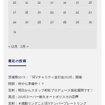
10
11
12
13
14
15
16
17
18
19
20
21
22
23
24
25
26
27
28
29
30
31
« 12月
2月 »
最近の投稿
茨城県10/2：「SEVチャリティ走行会2026」開催
阿部：何やら準備中！？
宮村：明日からスタッフ村松プロデュース強化週間です！
黒沼：2026スーパー耐久オートポリスその②🏁
宮村：＃感動リングことSEVナンバープレートリング