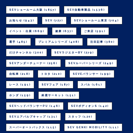
SEVショールーム大阪
(1857)
SEV自動車製品
(1536)
お知らせ
(943)
SEV
(727)
SEVショールーム東京
(704)
イベント・出展
(669)
健康
(637)
ご来店
(591)
選手
(485)
プレミアムシリーズ
(408)
注目記事
(380)
だけチャンネル
(300)
SEVラジエターBY
(279)
SEVアンダーチューナー
(256)
SEVルーパーシリーズ
(249)
自転車
(218)
トヨタ
(210)
SEVEバランサー
(199)
レース
(191)
SEVフェア
(187)
スバル
(161)
ホンダ
(159)
鈴鹿サーキット
(151)
SEVヘッドバランサーPU
(146)
SEVボディオンS
(142)
SEVエアバルブキャップ
(131)
スタッフ
(120)
スーパーオートバックス
(115)
SEV GENKI MOBILITY
(111)