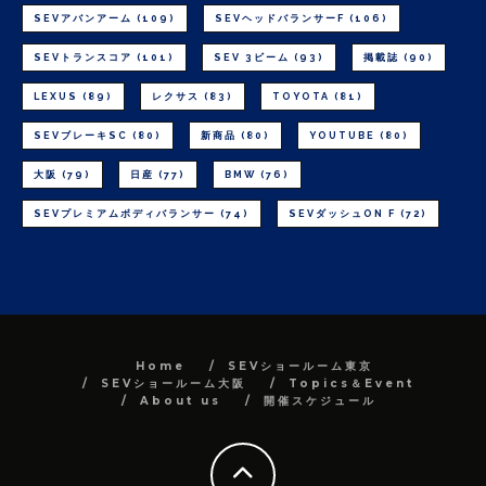
SEVアバンアーム
(109)
SEVヘッドバランサーF
(106)
SEVトランスコア
(101)
SEV 3ビーム
(93)
掲載誌
(90)
LEXUS
(89)
レクサス
(83)
TOYOTA
(81)
SEVブレーキSC
(80)
新商品
(80)
YOUTUBE
(80)
大阪
(79)
日産
(77)
BMW
(76)
SEVプレミアムボディバランサー
(74)
SEVダッシュON F
(72)
Home
SEVショールーム東京
SEVショールーム大阪
Topics＆Event
About us
開催スケジュール