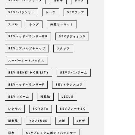
SEVルーパーシリーズ
自転車
トヨタ
SEVEバランサー
レース
SEVフェア
スバル
ホンダ
鈴鹿サーキット
SEVヘッドバランサーPU
SEVボディオンS
SEVエアバルブキャップ
スタッフ
スーパーオートバックス
SEV GENKI MOBILITY
SEVアバンアーム
SEVヘッドバランサーF
SEVトランスコア
SEV 3ビーム
掲載誌
LEXUS
レクサス
TOYOTA
SEVブレーキSC
新商品
YOUTUBE
大阪
BMW
日産
SEVプレミアムボディバランサー