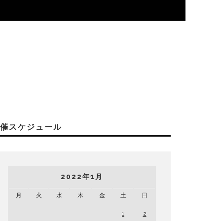
開催スケジュール
2022年1月
月
火
水
木
金
土
日
1
2