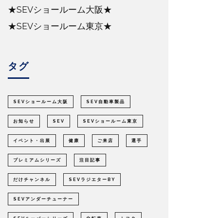
★SEVショールーム大阪★
★SEVショールーム東京★
タグ
SEVショールーム大阪
SEV自動車製品
お知らせ
SEV
SEVショールーム東京
イベント・出展
健康
ご来店
選手
プレミアムシリーズ
注目記事
だけチャンネル
SEVラジエターBY
SEVアンダーチューナー