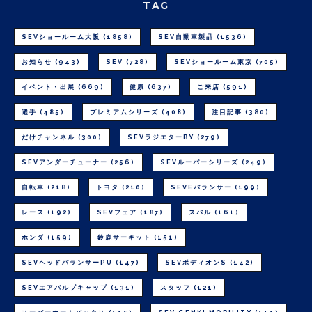
TAG
SEVショールーム大阪
(1858)
SEV自動車製品
(1536)
お知らせ
(943)
SEV
(728)
SEVショールーム東京
(705)
イベント・出展
(669)
健康
(637)
ご来店
(591)
選手
(485)
プレミアムシリーズ
(408)
注目記事
(380)
だけチャンネル
(300)
SEVラジエターBY
(279)
SEVアンダーチューナー
(256)
SEVルーパーシリーズ
(249)
自転車
(218)
トヨタ
(210)
SEVEバランサー
(199)
レース
(192)
SEVフェア
(187)
スバル
(161)
ホンダ
(159)
鈴鹿サーキット
(151)
SEVヘッドバランサーPU
(147)
SEVボディオンS
(142)
SEVエアバルブキャップ
(131)
スタッフ
(121)