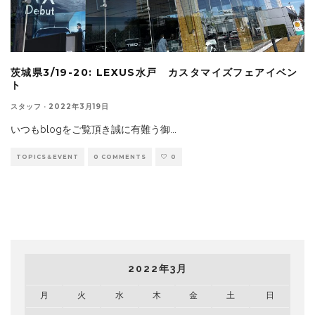
茨城県3/19-20: LEXUS水戸 カスタマイズフェアイベン
ト
スタッフ
·
2022年3月19日
いつもblogをご覧頂き誠に有難う御
...
TOPICS＆EVENT
0 COMMENTS
0
2022年3月
月
火
水
木
金
土
日