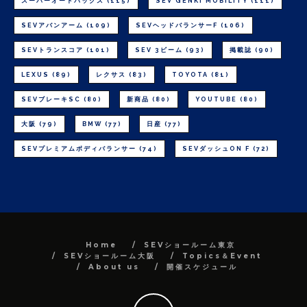
スーパーオートバックス
(115)
SEV GENKI MOBILITY
(111)
SEVアバンアーム
(109)
SEVヘッドバランサーF
(106)
SEVトランスコア
(101)
SEV 3ビーム
(93)
掲載誌
(90)
LEXUS
(89)
レクサス
(83)
TOYOTA
(81)
SEVブレーキSC
(80)
新商品
(80)
YOUTUBE
(80)
大阪
(79)
BMW
(77)
日産
(77)
SEVプレミアムボディバランサー
(74)
SEVダッシュON F
(72)
Home
SEVショールーム東京
SEVショールーム大阪
Topics＆Event
About us
開催スケジュール