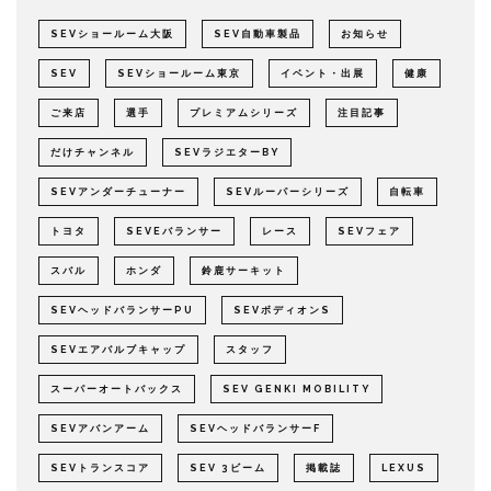
SEVショールーム大阪
SEV自動車製品
お知らせ
SEV
SEVショールーム東京
イベント・出展
健康
ご来店
選手
プレミアムシリーズ
注目記事
だけチャンネル
SEVラジエターBY
SEVアンダーチューナー
SEVルーパーシリーズ
自転車
トヨタ
SEVEバランサー
レース
SEVフェア
スバル
ホンダ
鈴鹿サーキット
SEVヘッドバランサーPU
SEVボディオンS
SEVエアバルブキャップ
スタッフ
スーパーオートバックス
SEV GENKI MOBILITY
SEVアバンアーム
SEVヘッドバランサーF
SEVトランスコア
SEV 3ビーム
掲載誌
LEXUS