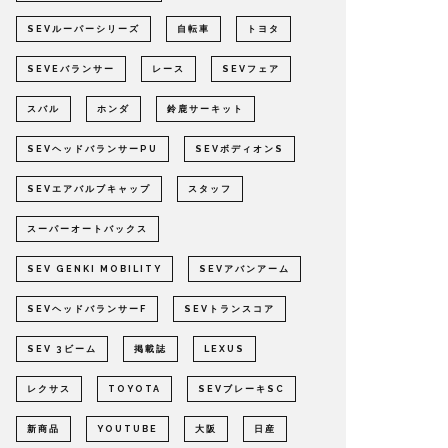
SEVルーパーシリーズ
自転車
トヨタ
SEVEバランサー
レース
SEVフェア
スバル
ホンダ
鈴鹿サーキット
SEVヘッドバランサーPU
SEVボディオンS
SEVエアバルブキャップ
スタッフ
スーパーオートバックス
SEV GENKI MOBILITY
SEVアバンアーム
SEVヘッドバランサーF
SEVトランスコア
SEV 3ビーム
掲載誌
LEXUS
レクサス
TOYOTA
SEVブレーキSC
新商品
YOUTUBE
大阪
日産