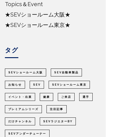
Topics＆Event
★SEVショールーム大阪★
★SEVショールーム東京★
タグ
SEVショールーム大阪
SEV自動車製品
お知らせ
SEV
SEVショールーム東京
イベント・出展
健康
ご来店
選手
プレミアムシリーズ
注目記事
だけチャンネル
SEVラジエターBY
SEVアンダーチューナー