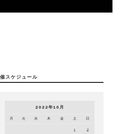
開催スケジュール
2022年10月
月
火
水
木
金
土
日
1
2