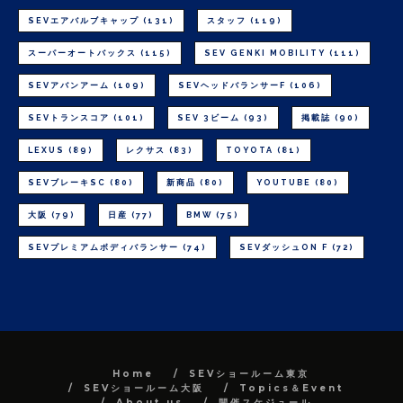
SEVエアバルブキャップ
(131)
スタッフ
(119)
スーパーオートバックス
(115)
SEV GENKI MOBILITY
(111)
SEVアバンアーム
(109)
SEVヘッドバランサーF
(106)
SEVトランスコア
(101)
SEV 3ビーム
(93)
掲載誌
(90)
LEXUS
(89)
レクサス
(83)
TOYOTA
(81)
SEVブレーキSC
(80)
新商品
(80)
YOUTUBE
(80)
大阪
(79)
日産
(77)
BMW
(75)
SEVプレミアムボディバランサー
(74)
SEVダッシュON F
(72)
Home
SEVショールーム東京
SEVショールーム大阪
Topics＆Event
About us
開催スケジュール