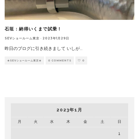
石垣：納得いくまで試乗！
SEVショールーム東京
·
2023年1月29日
昨日のブログに引き続きまして いしが
...
★SEVショールーム東京★
0 COMMENTS
0
2023年1月
月
火
水
木
金
土
日
1