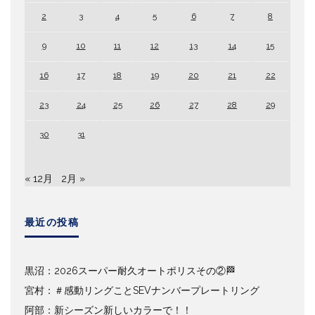
2
3
4
5
6
7
8
9
10
11
12
13
14
15
16
17
18
19
20
21
22
23
24
25
26
27
28
29
30
31
« 12月
2月 »
最近の投稿
黒沼：2026スーパー耐久オートポリスその②🏁
宮村：＃感動リングことSEVナンバープレートリング
阿部：新シーズン新しいカラーで！！