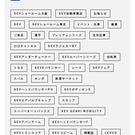
SEVショールーム大阪
SEV自動車製品
お知らせ
SEV
SEVショールーム東京
イベント・出展
健康
ご来店
選手
プレミアムシリーズ
注目記事
だけチャンネル
SEVラジエターBY
SEVアンダーチューナー
SEVルーパーシリーズ
自転車
トヨタ
SEVEバランサー
レース
SEVフェア
スバル
ホンダ
鈴鹿サーキット
SEVヘッドバランサーPU
SEVボディオンS
SEVエアバルブキャップ
スタッフ
スーパーオートバックス
SEV GENKI MOBILITY
SEVアバンアーム
SEVヘッドバランサーF
SEVトランスコア
SEV 3ビーム
掲載誌
LEXUS