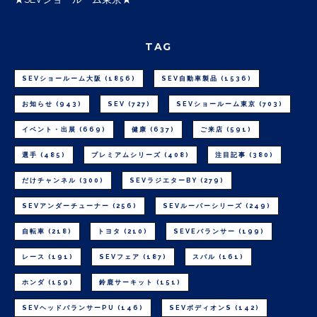
TAG
SEVショールーム大阪
(1856)
SEV自動車製品
(1536)
お知らせ
(943)
SEV
(727)
SEVショールーム東京
(703)
イベント・出展
(669)
健康
(637)
ご来店
(591)
選手
(485)
プレミアムシリーズ
(408)
注目記事
(380)
だけチャンネル
(300)
SEVラジエターBY
(279)
SEVアンダーチューナー
(256)
SEVルーパーシリーズ
(249)
自転車
(218)
トヨタ
(210)
SEVEバランサー
(199)
レース
(191)
SEVフェア
(187)
スバル
(161)
ホンダ
(159)
鈴鹿サーキット
(151)
SEVヘッドバランサーPU
(146)
SEVボディオンS
(142)