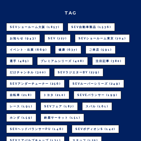
TAG
SEVショールーム大阪
(1857)
SEV自動車製品
(1536)
お知らせ
(943)
SEV
(727)
SEVショールーム東京
(704)
イベント・出展
(669)
健康
(637)
ご来店
(591)
選手
(485)
プレミアムシリーズ
(408)
注目記事
(380)
だけチャンネル
(300)
SEVラジエターBY
(279)
SEVアンダーチューナー
(256)
SEVルーパーシリーズ
(249)
自転車
(218)
トヨタ
(210)
SEVEバランサー
(199)
レース
(191)
SEVフェア
(187)
スバル
(161)
ホンダ
(159)
鈴鹿サーキット
(151)
SEVヘッドバランサーPU
(146)
SEVボディオンS
(142)
SEVエアバルブキャップ
(131)
スタッフ
(120)