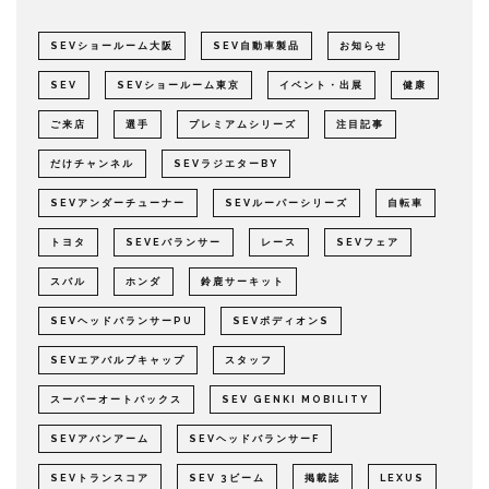
SEVショールーム大阪
SEV自動車製品
お知らせ
SEV
SEVショールーム東京
イベント・出展
健康
ご来店
選手
プレミアムシリーズ
注目記事
だけチャンネル
SEVラジエターBY
SEVアンダーチューナー
SEVルーパーシリーズ
自転車
トヨタ
SEVEバランサー
レース
SEVフェア
スバル
ホンダ
鈴鹿サーキット
SEVヘッドバランサーPU
SEVボディオンS
SEVエアバルブキャップ
スタッフ
スーパーオートバックス
SEV GENKI MOBILITY
SEVアバンアーム
SEVヘッドバランサーF
SEVトランスコア
SEV 3ビーム
掲載誌
LEXUS