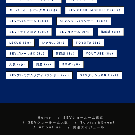
スーパーオートバックス
(115)
SEV GENKI MOBILITY
(111)
SEVアバンアーム
(109)
SEVヘッドバランサーF
(106)
SEVトランスコア
(101)
SEV 3ビーム
(93)
掲載誌
(90)
LEXUS
(89)
レクサス
(83)
TOYOTA
(81)
SEVブレーキSC
(80)
新商品
(80)
YOUTUBE
(80)
大阪
(79)
日産
(77)
BMW
(76)
SEVプレミアムボディバランサー
(74)
SEVダッシュON F
(72)
Home
SEVショールーム東京
SEVショールーム大阪
Topics＆Event
About us
開催スケジュール