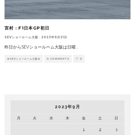
宮村：F1日本GP初日
SEVショールーム大阪
·
2023年9月21日
昨日からSEVショールーム大阪は日曜
...
★SEVショールーム大阪★
0 COMMENTS
0
2023年9月
月
火
水
木
金
土
日
1
2
3