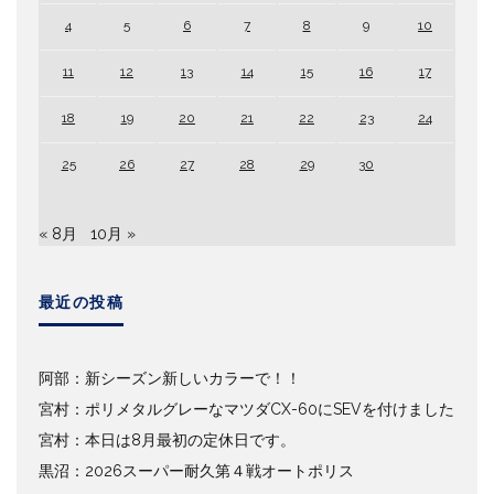
4
5
6
7
8
9
10
11
12
13
14
15
16
17
18
19
20
21
22
23
24
25
26
27
28
29
30
« 8月
10月 »
最近の投稿
阿部：新シーズン新しいカラーで！！
宮村：ポリメタルグレーなマツダCX-60にSEVを付けました
宮村：本日は8月最初の定休日です。
黒沼：2026スーパー耐久第４戦オートポリス