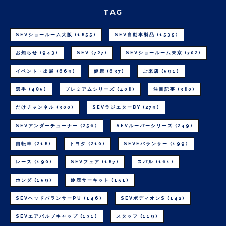
TAG
SEVショールーム大阪
(1855)
SEV自動車製品
(1535)
お知らせ
(943)
SEV
(727)
SEVショールーム東京
(702)
イベント・出展
(669)
健康
(637)
ご来店
(591)
選手
(485)
プレミアムシリーズ
(408)
注目記事
(380)
だけチャンネル
(300)
SEVラジエターBY
(279)
SEVアンダーチューナー
(256)
SEVルーパーシリーズ
(249)
自転車
(218)
トヨタ
(210)
SEVEバランサー
(199)
レース
(190)
SEVフェア
(187)
スバル
(161)
ホンダ
(159)
鈴鹿サーキット
(151)
SEVヘッドバランサーPU
(146)
SEVボディオンS
(142)
SEVエアバルブキャップ
(131)
スタッフ
(119)