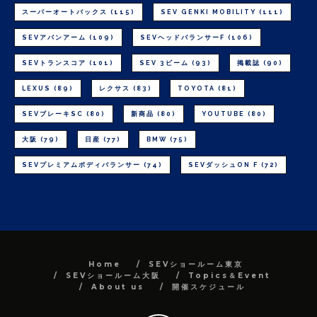
スーパーオートバックス
(115)
SEV GENKI MOBILITY
(111)
SEVアバンアーム
(109)
SEVヘッドバランサーF
(106)
SEVトランスコア
(101)
SEV 3ビーム
(93)
掲載誌
(90)
LEXUS
(89)
レクサス
(83)
TOYOTA
(81)
SEVブレーキSC
(80)
新商品
(80)
YOUTUBE
(80)
大阪
(79)
日産
(77)
BMW
(75)
SEVプレミアムボディバランサー
(74)
SEVダッシュON F
(72)
Home
SEVショールーム東京
SEVショールーム大阪
Topics＆Event
About us
開催スケジュール