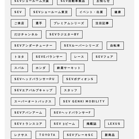
SEVショールーム大阪
SEV自動車製品
お知らせ
SEV
SEVショールーム東京
イベント・出展
健康
ご来店
選手
プレミアムシリーズ
注目記事
だけチャンネル
SEVラジエターBY
SEVアンダーチューナー
SEVルーパーシリーズ
自転車
トヨタ
SEVEバランサー
レース
SEVフェア
スバル
ホンダ
鈴鹿サーキット
SEVヘッドバランサーPU
SEVボディオンS
SEVエアバルブキャップ
スタッフ
スーパーオートバックス
SEV GENKI MOBILITY
SEVアバンアーム
SEVヘッドバランサーF
SEVトランスコア
SEV 3ビーム
掲載誌
LEXUS
レクサス
TOYOTA
SEVブレーキSC
新商品