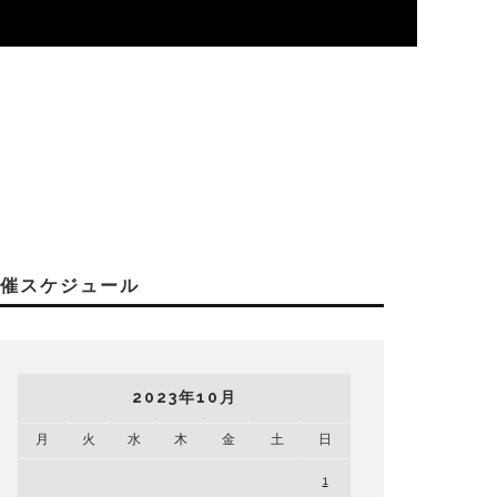
開催スケジュール
2023年10月
月
火
水
木
金
土
日
1