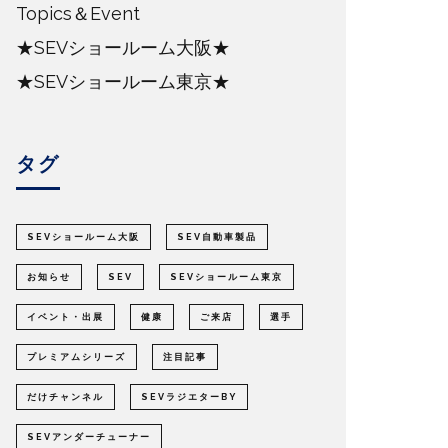
Topics＆Event
★SEVショールーム大阪★
★SEVショールーム東京★
タグ
SEVショールーム大阪
SEV自動車製品
お知らせ
SEV
SEVショールーム東京
イベント・出展
健康
ご来店
選手
プレミアムシリーズ
注目記事
だけチャンネル
SEVラジエターBY
SEVアンダーチューナー