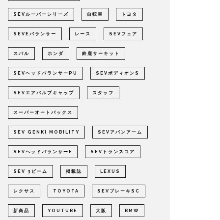
SEVルーパーシリーズ
自転車
トヨタ
SEVEバランサー
レース
SEVフェア
スバル
ホンダ
鈴鹿サーキット
SEVヘッドバランサーPU
SEVボディオンS
SEVエアバルブキャップ
スタッフ
スーパーオートバックス
SEV GENKI MOBILITY
SEVアバンアーム
SEVヘッドバランサーF
SEVトランスコア
SEV 3ビーム
掲載誌
LEXUS
レクサス
TOYOTA
SEVブレーキSC
新商品
YOUTUBE
大阪
BMW