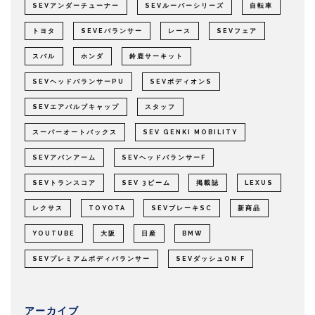
SEVアンダーチューナー
SEVルーパーシリーズ
自転車
トヨタ
SEVEバランサー
レース
SEVフェア
スバル
ホンダ
鈴鹿サーキット
SEVヘッドバランサーPU
SEVボディオンS
SEVエアバルブキャップ
スタッフ
スーパーオートバックス
SEV GENKI MOBILITY
SEVアバンアーム
SEVヘッドバランサーF
SEVトランスコア
SEV 3ビーム
掲載誌
LEXUS
レクサス
TOYOTA
SEVブレーキSC
新商品
YOUTUBE
大阪
日産
BMW
SEVプレミアムボディバランサー
SEVダッシュON F
アーカイブ