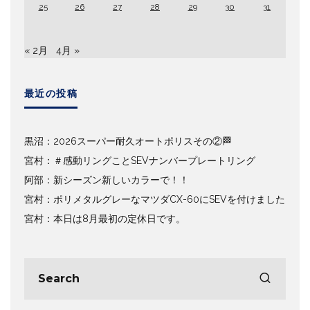
25
26
27
28
29
30
31
« 2月
4月 »
最近の投稿
黒沼：2026スーパー耐久オートポリスその②🏁
宮村：＃感動リングことSEVナンバープレートリング
阿部：新シーズン新しいカラーで！！
宮村：ポリメタルグレーなマツダCX-60にSEVを付けました
宮村：本日は8月最初の定休日です。