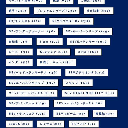
イベント・出展
(669)
健康
(637)
ご来店
(591)
選手
(485)
プレミアムシリーズ
(408)
注目記事
(380)
だけチャンネル
(300)
SEVラジエターBY
(279)
SEVアンダーチューナー
(256)
SEVルーパーシリーズ
(249)
自転車
(218)
トヨタ
(210)
SEVEバランサー
(199)
レース
(191)
SEVフェア
(187)
スバル
(161)
ホンダ
(159)
鈴鹿サーキット
(151)
SEVヘッドバランサーPU
(146)
SEVボディオンS
(142)
SEVエアバルブキャップ
(131)
スタッフ
(119)
スーパーオートバックス
(115)
SEV GENKI MOBILITY
(111)
SEVアバンアーム
(109)
SEVヘッドバランサーF
(106)
SEVトランスコア
(101)
SEV 3ビーム
(93)
掲載誌
(90)
LEXUS
(89)
レクサス
(83)
TOYOTA
(81)