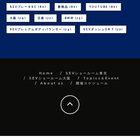
SEVブレーキSC
(80)
新商品
(80)
YOUTUBE
(80)
大阪
(79)
日産
(77)
BMW
(75)
SEVプレミアムボディバランサー
(74)
SEVダッシュON F
(72)
Home
SEVショールーム東京
SEVショールーム大阪
Topics＆Event
About us
開催スケジュール