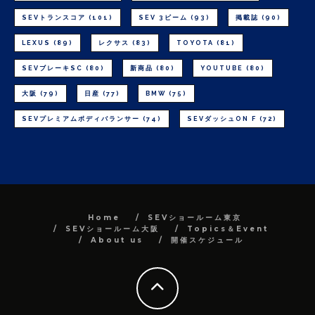
SEVトランスコア
(101)
SEV 3ビーム
(93)
掲載誌
(90)
LEXUS
(89)
レクサス
(83)
TOYOTA
(81)
SEVブレーキSC
(80)
新商品
(80)
YOUTUBE
(80)
大阪
(79)
日産
(77)
BMW
(75)
SEVプレミアムボディバランサー
(74)
SEVダッシュON F
(72)
Home
SEVショールーム東京
SEVショールーム大阪
Topics＆Event
About us
開催スケジュール