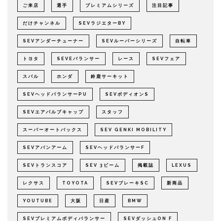
ご来店
選手
プレミアムシリーズ
注目記事
だけチャンネル
SEVラジエターBY
SEVアンダーチューナー
SEVルーパーシリーズ
自転車
トヨタ
SEVEバランサー
レース
SEVフェア
スバル
ホンダ
鈴鹿サーキット
SEVヘッドバランサーPU
SEVボディオンS
SEVエアバルブキャップ
スタッフ
スーパーオートバックス
SEV GENKI MOBILITY
SEVアバンアーム
SEVヘッドバランサーF
SEVトランスコア
SEV 3ビーム
掲載誌
LEXUS
レクサス
TOYOTA
SEVブレーキSC
新商品
YOUTUBE
大阪
日産
BMW
SEVプレミアムボディバランサー
SEVダッシュON F