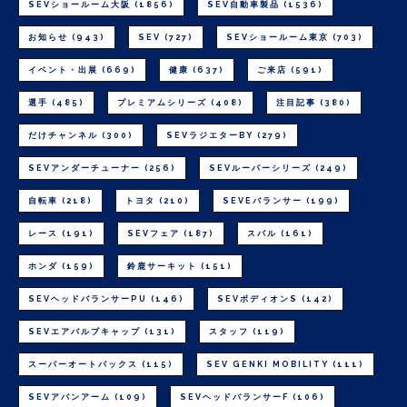
SEVショールーム大阪
(1856)
SEV自動車製品
(1536)
お知らせ
(943)
SEV
(727)
SEVショールーム東京
(703)
イベント・出展
(669)
健康
(637)
ご来店
(591)
選手
(485)
プレミアムシリーズ
(408)
注目記事
(380)
だけチャンネル
(300)
SEVラジエターBY
(279)
SEVアンダーチューナー
(256)
SEVルーパーシリーズ
(249)
自転車
(218)
トヨタ
(210)
SEVEバランサー
(199)
レース
(191)
SEVフェア
(187)
スバル
(161)
ホンダ
(159)
鈴鹿サーキット
(151)
SEVヘッドバランサーPU
(146)
SEVボディオンS
(142)
SEVエアバルブキャップ
(131)
スタッフ
(119)
スーパーオートバックス
(115)
SEV GENKI MOBILITY
(111)
SEVアバンアーム
(109)
SEVヘッドバランサーF
(106)