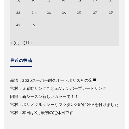
15
16
17
18
19
20
21
22
23
24
25
26
27
28
29
30
« 3月
5月 »
最近の投稿
黒沼：2026スーパー耐久オートポリスその②🏁
宮村：＃感動リングことSEVナンバープレートリング
阿部：新シーズン新しいカラーで！！
宮村：ポリメタルグレーなマツダCX-60にSEVを付けました
宮村：本日は8月最初の定休日です。