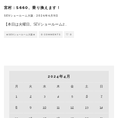
宮村：S660、乗り換えます！
SEVショールーム大阪
·
2024年4月9日
【本日は火曜日。SEVショールーム2
...
★SEVショールーム大阪★
0 COMMENTS
0
2024年4月
月
火
水
木
金
土
日
1
2
3
4
5
6
7
8
9
10
11
12
13
14