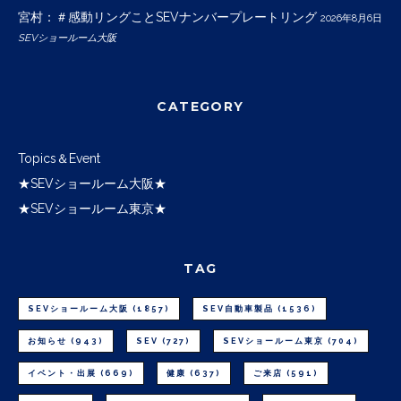
宮村：＃感動リングことSEVナンバープレートリング
2026年8月6日
SEVショールーム大阪
CATEGORY
Topics＆Event
★SEVショールーム大阪★
★SEVショールーム東京★
TAG
SEVショールーム大阪
(1857)
SEV自動車製品
(1536)
お知らせ
(943)
SEV
(727)
SEVショールーム東京
(704)
イベント・出展
(669)
健康
(637)
ご来店
(591)