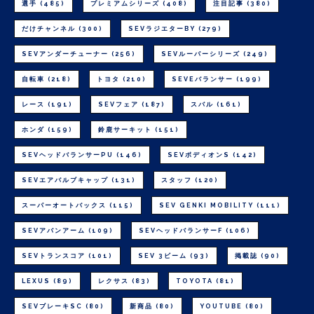
選手
(485)
プレミアムシリーズ
(408)
注目記事
(380)
だけチャンネル
(300)
SEVラジエターBY
(279)
SEVアンダーチューナー
(256)
SEVルーパーシリーズ
(249)
自転車
(218)
トヨタ
(210)
SEVEバランサー
(199)
レース
(191)
SEVフェア
(187)
スバル
(161)
ホンダ
(159)
鈴鹿サーキット
(151)
SEVヘッドバランサーPU
(146)
SEVボディオンS
(142)
SEVエアバルブキャップ
(131)
スタッフ
(120)
スーパーオートバックス
(115)
SEV GENKI MOBILITY
(111)
SEVアバンアーム
(109)
SEVヘッドバランサーF
(106)
SEVトランスコア
(101)
SEV 3ビーム
(93)
掲載誌
(90)
LEXUS
(89)
レクサス
(83)
TOYOTA
(81)
SEVブレーキSC
(80)
新商品
(80)
YOUTUBE
(80)