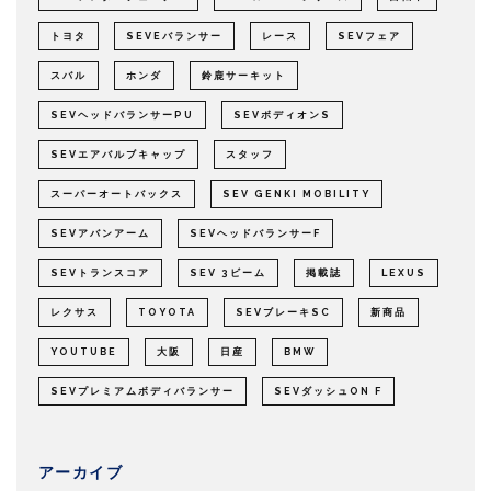
トヨタ
SEVEバランサー
レース
SEVフェア
スバル
ホンダ
鈴鹿サーキット
SEVヘッドバランサーPU
SEVボディオンS
SEVエアバルブキャップ
スタッフ
スーパーオートバックス
SEV GENKI MOBILITY
SEVアバンアーム
SEVヘッドバランサーF
SEVトランスコア
SEV 3ビーム
掲載誌
LEXUS
レクサス
TOYOTA
SEVブレーキSC
新商品
YOUTUBE
大阪
日産
BMW
SEVプレミアムボディバランサー
SEVダッシュON F
アーカイブ