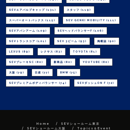
SEVエアバルブキャップ
(131)
スタッフ
(119)
スーパーオートバックス
(115)
SEV GENKI MOBILITY
(111)
SEVアバンアーム
(109)
SEVヘッドバランサーF
(106)
SEVトランスコア
(101)
SEV 3ビーム
(93)
掲載誌
(90)
LEXUS
(89)
レクサス
(83)
TOYOTA
(81)
SEVブレーキSC
(80)
新商品
(80)
YOUTUBE
(80)
大阪
(79)
日産
(77)
BMW
(75)
SEVプレミアムボディバランサー
(74)
SEVダッシュON F
(72)
Home
SEVショールーム東京
SEVショールーム大阪
Topics＆Event