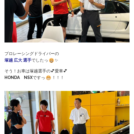
プロレーシングドライバーの
塚越 広大 選手
でしたっ
✨
そう！お車は塚越選手の💕愛車💕
HONDA NSX
ですっ
！！！