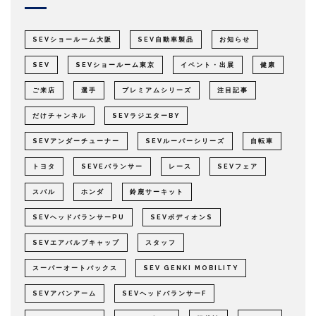
SEVショールーム大阪
SEV自動車製品
お知らせ
SEV
SEVショールーム東京
イベント・出展
健康
ご来店
選手
プレミアムシリーズ
注目記事
だけチャンネル
SEVラジエターBY
SEVアンダーチューナー
SEVルーパーシリーズ
自転車
トヨタ
SEVEバランサー
レース
SEVフェア
スバル
ホンダ
鈴鹿サーキット
SEVヘッドバランサーPU
SEVボディオンS
SEVエアバルブキャップ
スタッフ
スーパーオートバックス
SEV GENKI MOBILITY
SEVアバンアーム
SEVヘッドバランサーF