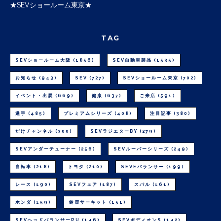
★SEVショールーム東京★
TAG
SEVショールーム大阪
(1856)
SEV自動車製品
(1535)
お知らせ
(943)
SEV
(727)
SEVショールーム東京
(702)
イベント・出展
(669)
健康
(637)
ご来店
(591)
選手
(485)
プレミアムシリーズ
(408)
注目記事
(380)
だけチャンネル
(300)
SEVラジエターBY
(279)
SEVアンダーチューナー
(256)
SEVルーパーシリーズ
(249)
自転車
(218)
トヨタ
(210)
SEVEバランサー
(199)
レース
(190)
SEVフェア
(187)
スバル
(161)
ホンダ
(159)
鈴鹿サーキット
(151)
SEVヘッドバランサーPU
(146)
SEVボディオンS
(142)