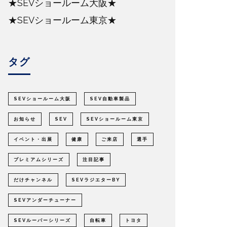
★SEVショールーム大阪★
★SEVショールーム東京★
タグ
SEVショールーム大阪
SEV自動車製品
お知らせ
SEV
SEVショールーム東京
イベント・出展
健康
ご来店
選手
プレミアムシリーズ
注目記事
だけチャンネル
SEVラジエターBY
SEVアンダーチューナー
SEVルーパーシリーズ
自転車
トヨタ