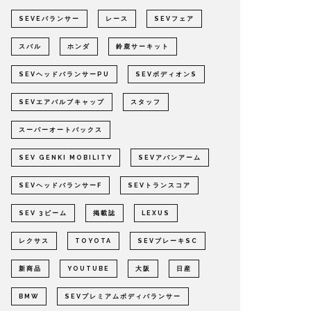
SEVEバランサー
レース
SEVフェア
スバル
ホンダ
鈴鹿サーキット
SEVヘッドバランサーPU
SEVボディオンS
SEVエアバルブキャップ
スタッフ
スーパーオートバックス
SEV GENKI MOBILITY
SEVアバンアーム
SEVヘッドバランサーF
SEVトランスコア
SEV 3ビーム
掲載誌
LEXUS
レクサス
TOYOTA
SEVブレーキSC
新商品
YOUTUBE
大阪
日産
BMW
SEVプレミアムボディバランサー