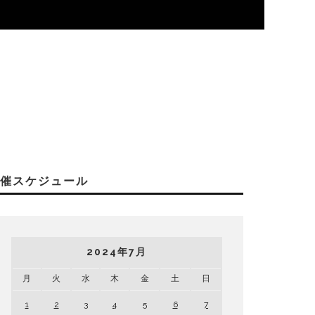
開催スケジュール
2024年7月
月
火
水
木
金
土
日
1
2
3
4
5
6
7