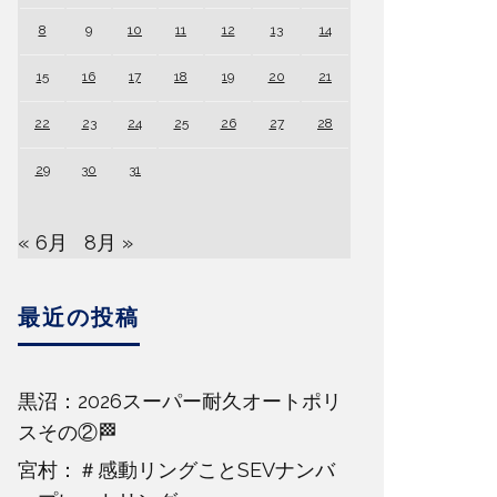
8
9
10
11
12
13
14
15
16
17
18
19
20
21
22
23
24
25
26
27
28
29
30
31
« 6月
8月 »
最近の投稿
黒沼：2026スーパー耐久オートポリ
スその②🏁
宮村：＃感動リングことSEVナンバ