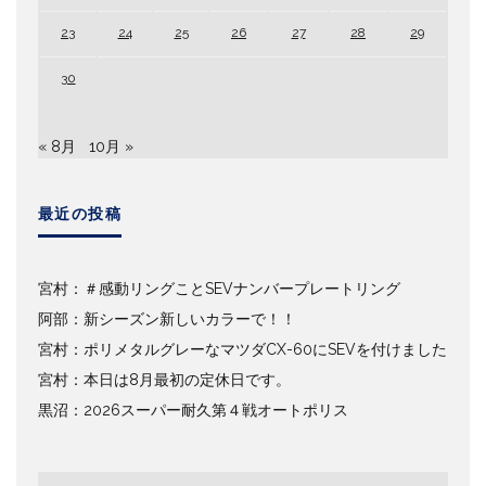
23
24
25
26
27
28
29
30
« 8月
10月 »
最近の投稿
宮村：＃感動リングことSEVナンバープレートリング
阿部：新シーズン新しいカラーで！！
宮村：ポリメタルグレーなマツダCX-60にSEVを付けました
宮村：本日は8月最初の定休日です。
黒沼：2026スーパー耐久第４戦オートポリス