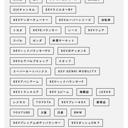
だけチャンネル
SEVラジエターBY
SEVアンダーチューナー
SEVルーパーシリーズ
自転車
トヨタ
SEVEバランサー
レース
SEVフェア
スバル
ホンダ
鈴鹿サーキット
SEVヘッドバランサーPU
SEVボディオンS
SEVエアバルブキャップ
スタッフ
スーパーオートバックス
SEV GENKI MOBILITY
SEVアバンアーム
SEVヘッドバランサーF
SEVトランスコア
SEV 3ビーム
掲載誌
LEXUS
レクサス
TOYOTA
SEVブレーキSC
新商品
YOUTUBE
大阪
日産
BMW
SEVプレミアムボディバランサー
SEVダッシュON F