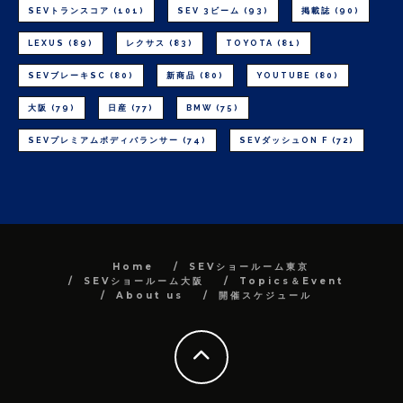
SEVトランスコア
(101)
SEV 3ビーム
(93)
掲載誌
(90)
LEXUS
(89)
レクサス
(83)
TOYOTA
(81)
SEVブレーキSC
(80)
新商品
(80)
YOUTUBE
(80)
大阪
(79)
日産
(77)
BMW
(75)
SEVプレミアムボディバランサー
(74)
SEVダッシュON F
(72)
Home
SEVショールーム東京
SEVショールーム大阪
Topics＆Event
About us
開催スケジュール