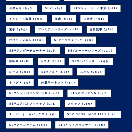
お知らせ
(943)
SEV
(727)
SEVショールーム東京
(702)
イベント・出展
(669)
健康
(637)
ご来店
(591)
選手
(485)
プレミアムシリーズ
(408)
注目記事
(380)
だけチャンネル
(300)
SEVラジエターBY
(279)
SEVアンダーチューナー
(256)
SEVルーパーシリーズ
(249)
自転車
(218)
トヨタ
(210)
SEVEバランサー
(199)
レース
(190)
SEVフェア
(187)
スバル
(161)
ホンダ
(159)
鈴鹿サーキット
(151)
SEVヘッドバランサーPU
(146)
SEVボディオンS
(142)
SEVエアバルブキャップ
(131)
スタッフ
(119)
スーパーオートバックス
(115)
SEV GENKI MOBILITY
(111)
SEVアバンアーム
(109)
SEVヘッドバランサーF
(106)