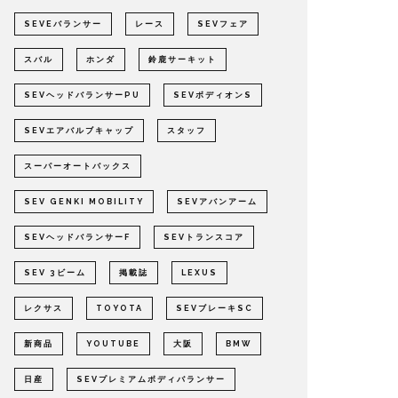
SEVEバランサー
レース
SEVフェア
スバル
ホンダ
鈴鹿サーキット
SEVヘッドバランサーPU
SEVボディオンS
SEVエアバルブキャップ
スタッフ
スーパーオートバックス
SEV GENKI MOBILITY
SEVアバンアーム
SEVヘッドバランサーF
SEVトランスコア
SEV 3ビーム
掲載誌
LEXUS
レクサス
TOYOTA
SEVブレーキSC
新商品
YOUTUBE
大阪
BMW
日産
SEVプレミアムボディバランサー