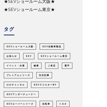
★SEVショールーム大阪★
★SEVショールーム東京★
タグ
SEVショールーム大阪
SEV自動車製品
お知らせ
SEV
SEVショールーム東京
イベント・出展
健康
ご来店
選手
プレミアムシリーズ
注目記事
だけチャンネル
SEVラジエターBY
SEVアンダーチューナー
SEVルーパーシリーズ
自転車
トヨタ