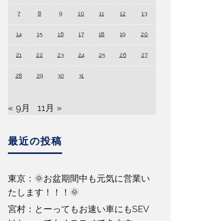
7
8
9
10
11
12
13
14
15
16
17
18
19
20
21
22
23
24
25
26
27
28
29
30
31
« 9月
11月 »
最近の投稿
東京：🌞お盆期間中も元気に営業い
たします！！！🌞
宮村：とーってもお速い車にもSEV