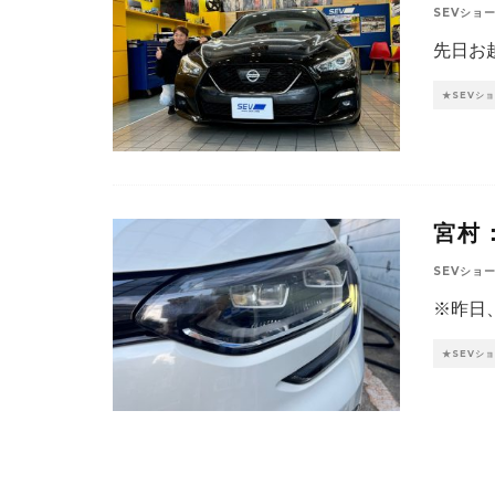
SEVショ
先日お
★SEVシ
宮村
SEVショ
※昨日
★SEVシ