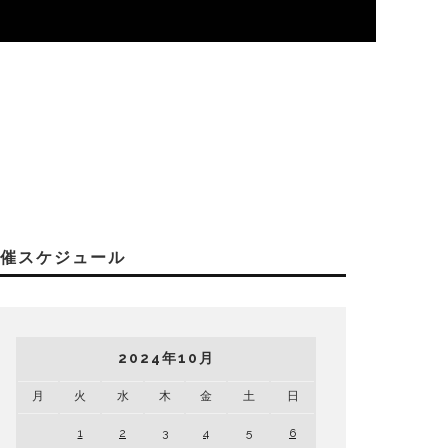
開催スケジュール
2024年10月
月
火
水
木
金
土
日
1
2
3
4
5
6