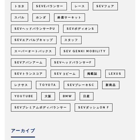
トヨタ
SEVEバランサー
レース
SEVフェア
スバル
ホンダ
鈴鹿サーキット
SEVヘッドバランサーPU
SEVボディオンS
SEVエアバルブキャップ
スタッフ
スーパーオートバックス
SEV GENKI MOBILITY
SEVアバンアーム
SEVヘッドバランサーF
SEVトランスコア
SEV 3ビーム
掲載誌
LEXUS
レクサス
TOYOTA
SEVブレーキSC
新商品
YOUTUBE
大阪
BMW
日産
SEVプレミアムボディバランサー
SEVダッシュON F
アーカイブ