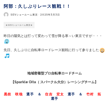
阿部：久しぶりレース観戦！！
SEVショールーム東京
·
2025年3月3日
★SEVショールーム東京★
昨日の陽気とは打って変わって雪が降る寒～い東京ですが・・・
先日、久しぶりに自転車ロードレース観戦に行って参りました
地域密着型プロ自転車ロードチーム
【
Sparkle Oita（ スパークル大分）レーシングチーム
】
黒枝 咲哉
選手 ＆
住吉 宏太
選手 ＆
竹村 拓
選手