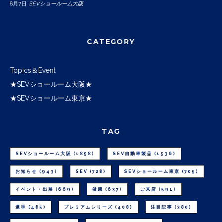
8月7日
SEVショールーム大阪
CATEGORY
Topics＆Event
★SEVショールーム大阪★
★SEVショールーム東京★
TAG
SEVショールーム大阪
(1858)
SEV自動車製品
(1536)
お知らせ
(943)
SEV
(728)
SEVショールーム東京
(705)
イベント・出展
(669)
健康
(637)
ご来店
(591)
選手
(485)
プレミアムシリーズ
(408)
注目記事
(380)