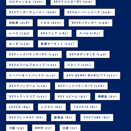
だけチャンネル
(300)
SEVラジエターBY
(279)
SEVアンダーチューナー
(256)
SEVルーパーシリーズ
(249)
自転車
(218)
トヨタ
(210)
SEVEバランサー
(199)
レース
(192)
SEVフェア
(187)
スバル
(161)
ホンダ
(159)
鈴鹿サーキット
(151)
SEVヘッドバランサーPU
(147)
SEVボディオンS
(142)
SEVエアバルブキャップ
(131)
スタッフ
(121)
スーパーオートバックス
(115)
SEV GENKI MOBILITY
(111)
SEVアバンアーム
(109)
SEVヘッドバランサーF
(106)
SEVトランスコア
(101)
SEV 3ビーム
(93)
掲載誌
(90)
LEXUS
(89)
レクサス
(83)
TOYOTA
(81)
SEVブレーキSC
(80)
新商品
(80)
YOUTUBE
(80)
大阪
(79)
BMW
(77)
日産
(77)