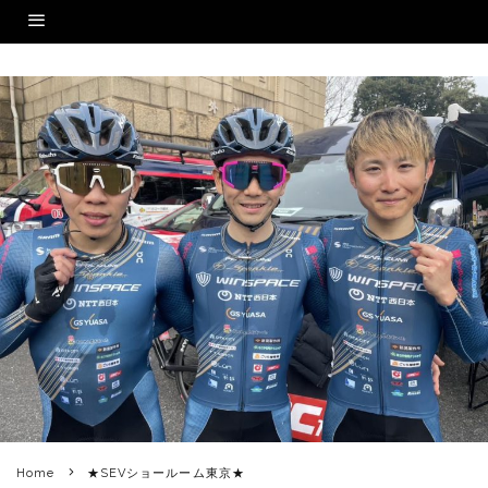
Home
★SEVショールーム東京★