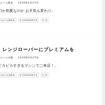
ールーム東京
·
2025年6月27日
のか初夏なのか お天気も変わり
...
ョールーム東京★
0 COMMENTS
0
：レンジローバーにプレミアムを
ールーム大阪
·
2025年6月27日
ピカピカすぎるマシンでご来店！
...
ョールーム大阪★
0 COMMENTS
0