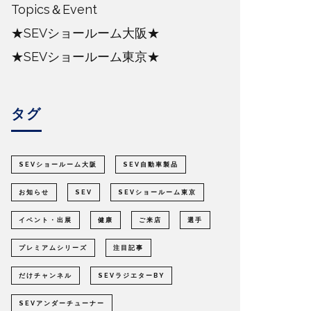
Topics＆Event
★SEVショールーム大阪★
★SEVショールーム東京★
タグ
SEVショールーム大阪
SEV自動車製品
お知らせ
SEV
SEVショールーム東京
イベント・出展
健康
ご来店
選手
プレミアムシリーズ
注目記事
だけチャンネル
SEVラジエターBY
SEVアンダーチューナー