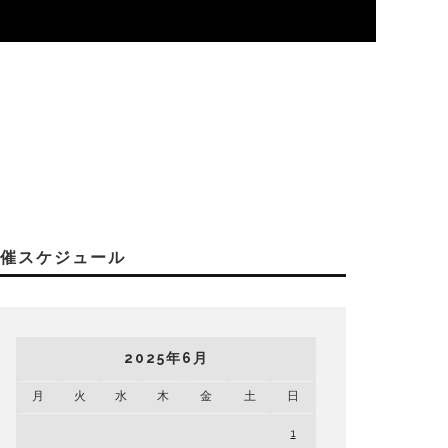
開催スケジュール
2025年6月
月
火
水
木
金
土
日
1