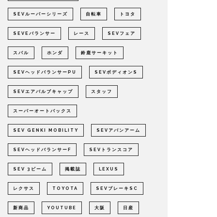
SEVルーパーシリーズ
自転車
トヨタ
SEVEバランサー
レース
SEVフェア
スバル
ホンダ
鈴鹿サーキット
SEVヘッドバランサーPU
SEVボディオンS
SEVエアバルブキャップ
スタッフ
スーパーオートバックス
SEV GENKI MOBILITY
SEVアバンアーム
SEVヘッドバランサーF
SEVトランスコア
SEV 3ビーム
掲載誌
LEXUS
レクサス
TOYOTA
SEVブレーキSC
新商品
YOUTUBE
大阪
日産