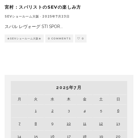
宮村：スバリストのSEVの楽しみ方
SEVショールーム大阪
·
2025年7月23日
スバル レヴォーグ STI SPOR
...
★SEVショールーム大阪★
0 COMMENTS
0
2025年7月
月
火
水
木
金
土
日
1
2
3
4
5
6
7
8
9
10
11
12
13
14
15
16
17
18
19
20