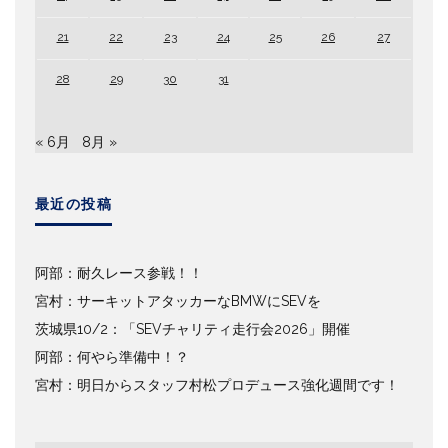
21
22
23
24
25
26
27
28
29
30
31
« 6月
8月 »
最近の投稿
阿部：耐久レース参戦！！
宮村：サーキットアタッカーなBMWにSEVを
茨城県10/2：「SEVチャリティ走行会2026」開催
阿部：何やら準備中！？
宮村：明日からスタッフ村松プロデュース強化週間です！