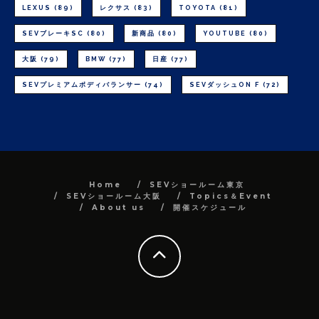
LEXUS
(89)
レクサス
(83)
TOYOTA
(81)
SEVブレーキSC
(80)
新商品
(80)
YOUTUBE
(80)
大阪
(79)
BMW
(77)
日産
(77)
SEVプレミアムボディバランサー
(74)
SEVダッシュON F
(72)
Home
SEVショールーム東京
SEVショールーム大阪
Topics＆Event
About us
開催スケジュール