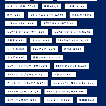
イベント・出展
(669)
健康
(637)
ご来店
(591)
選手
(485)
プレミアムシリーズ
(408)
注目記事
(380)
だけチャンネル
(300)
SEVラジエターBY
(279)
SEVアンダーチューナー
(256)
SEVルーパーシリーズ
(249)
自転車
(218)
トヨタ
(210)
SEVEバランサー
(199)
レース
(192)
SEVフェア
(187)
スバル
(161)
ホンダ
(159)
鈴鹿サーキット
(151)
SEVヘッドバランサーPU
(147)
SEVボディオンS
(142)
SEVエアバルブキャップ
(131)
スタッフ
(121)
スーパーオートバックス
(115)
SEV GENKI MOBILITY
(111)
SEVアバンアーム
(109)
SEVヘッドバランサーF
(106)
SEVトランスコア
(101)
SEV 3ビーム
(93)
掲載誌
(90)