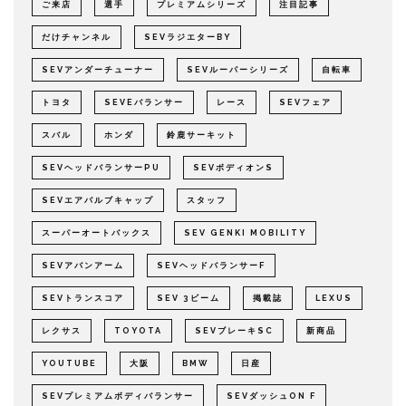
ご来店
選手
プレミアムシリーズ
注目記事
だけチャンネル
SEVラジエターBY
SEVアンダーチューナー
SEVルーパーシリーズ
自転車
トヨタ
SEVEバランサー
レース
SEVフェア
スバル
ホンダ
鈴鹿サーキット
SEVヘッドバランサーPU
SEVボディオンS
SEVエアバルブキャップ
スタッフ
スーパーオートバックス
SEV GENKI MOBILITY
SEVアバンアーム
SEVヘッドバランサーF
SEVトランスコア
SEV 3ビーム
掲載誌
LEXUS
レクサス
TOYOTA
SEVブレーキSC
新商品
YOUTUBE
大阪
BMW
日産
SEVプレミアムボディバランサー
SEVダッシュON F