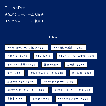
Topics＆Event
★SEVショールーム大阪★
★SEVショールーム東京★
TAG
SEVショールーム大阪
(1855)
SEV自動車製品
(1535)
お知らせ
(943)
SEV
(727)
SEVショールーム東京
(702)
イベント・出展
(669)
健康
(637)
ご来店
(591)
選手
(485)
プレミアムシリーズ
(408)
注目記事
(380)
だけチャンネル
(300)
SEVラジエターBY
(279)
SEVアンダーチューナー
(256)
SEVルーパーシリーズ
(249)
自転車
(218)
トヨタ
(210)
SEVEバランサー
(199)