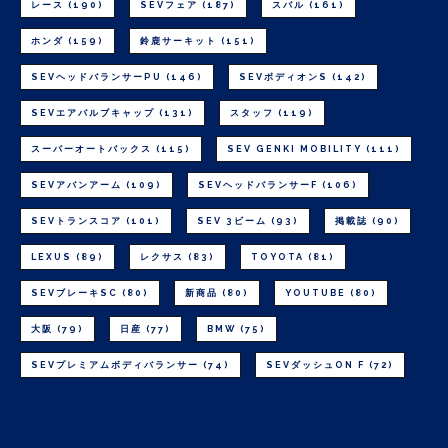
レース
(190)
SEVフェア
(187)
スバル
(161)
ホンダ
(159)
鈴鹿サーキット
(151)
SEVヘッドバランサーPU
(146)
SEVボディオンS
(142)
SEVエアバルブキャップ
(131)
スタッフ
(119)
スーパーオートバックス
(115)
SEV GENKI MOBILITY
(111)
SEVアバンアーム
(109)
SEVヘッドバランサーF
(106)
SEVトランスコア
(101)
SEV 3ビーム
(93)
掲載誌
(90)
LEXUS
(89)
レクサス
(83)
TOYOTA
(81)
SEVブレーキSC
(80)
新商品
(80)
YOUTUBE
(80)
大阪
(79)
日産
(77)
BMW
(75)
SEVプレミアムボディバランサー
(74)
SEVダッシュON F
(72)