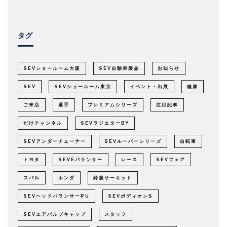
タグ
SEVショールーム大阪
SEV自動車製品
お知らせ
SEV
SEVショールーム東京
イベント・出展
健康
ご来店
選手
プレミアムシリーズ
注目記事
だけチャンネル
SEVラジエターBY
SEVアンダーチューナー
SEVルーパーシリーズ
自転車
トヨタ
SEVEバランサー
レース
SEVフェア
スバル
ホンダ
鈴鹿サーキット
SEVヘッドバランサーPU
SEVボディオンS
SEVエアバルブキャップ
スタッフ