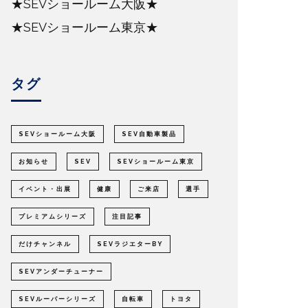
★SEVショールーム大阪★
★SEVショールーム東京★
タグ
SEVショールーム大阪
SEV自動車製品
お知らせ
SEV
SEVショールーム東京
イベント・出展
健康
ご来店
選手
プレミアムシリーズ
注目記事
だけチャンネル
SEVラジエターBY
SEVアンダーチューナー
SEVルーパーシリーズ
自転車
トヨタ