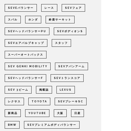
SEVEバランサー
レース
SEVフェア
スバル
ホンダ
鈴鹿サーキット
SEVヘッドバランサーPU
SEVボディオンS
SEVエアバルブキャップ
スタッフ
スーパーオートバックス
SEV GENKI MOBILITY
SEVアバンアーム
SEVヘッドバランサーF
SEVトランスコア
SEV 3ビーム
掲載誌
LEXUS
レクサス
TOYOTA
SEVブレーキSC
新商品
YOUTUBE
大阪
日産
BMW
SEVプレミアムボディバランサー