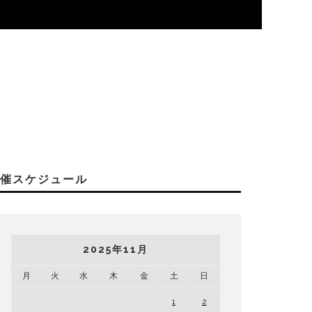
開催スケジュール
2025年11月
月
火
水
木
金
土
日
1
2