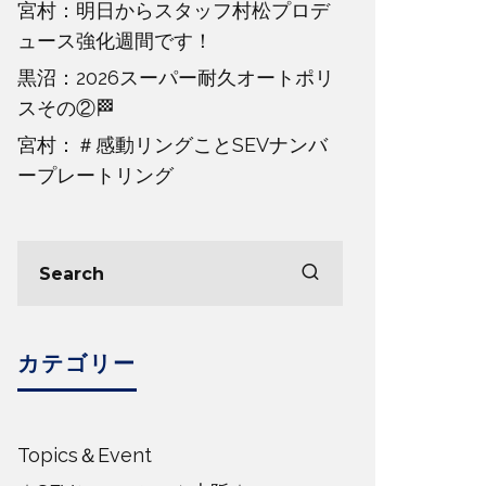
宮村：明日からスタッフ村松プロデ
ュース強化週間です！
黒沼：2026スーパー耐久オートポリ
スその②🏁
宮村：＃感動リングことSEVナンバ
ープレートリング
カテゴリー
Topics＆Event