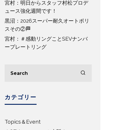
宮村：明日からスタッフ村松プロデ
ュース強化週間です！
黒沼：2026スーパー耐久オートポリ
スその②🏁
宮村：＃感動リングことSEVナンバ
ープレートリング
カテゴリー
Topics＆Event