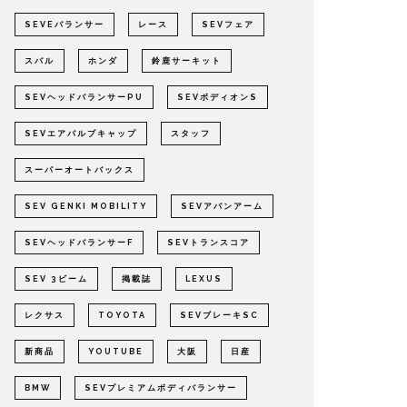
SEVEバランサー
レース
SEVフェア
スバル
ホンダ
鈴鹿サーキット
SEVヘッドバランサーPU
SEVボディオンS
SEVエアバルブキャップ
スタッフ
スーパーオートバックス
SEV GENKI MOBILITY
SEVアバンアーム
SEVヘッドバランサーF
SEVトランスコア
SEV 3ビーム
掲載誌
LEXUS
レクサス
TOYOTA
SEVブレーキSC
新商品
YOUTUBE
大阪
日産
BMW
SEVプレミアムボディバランサー