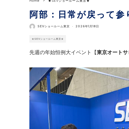
Home
★SEVショールーム東京★
阿部：日常が戻って参
SEVショールーム東京
·
2026年1月18日
★SEVショールーム東京★
先週の年始恒例大イベント【
東京オートサ