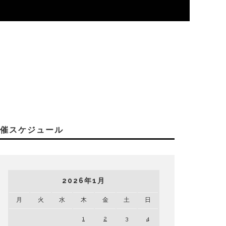
開催スケジュール
2026年1月
月
火
水
木
金
土
日
1
2
3
4