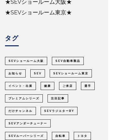
★SEVショールーム大阪★
★SEVショールーム東京★
タグ
SEVショールーム大阪
SEV自動車製品
お知らせ
SEV
SEVショールーム東京
イベント・出展
健康
ご来店
選手
プレミアムシリーズ
注目記事
だけチャンネル
SEVラジエターBY
SEVアンダーチューナー
SEVルーパーシリーズ
自転車
トヨタ