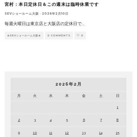
宮村：本日定休日＆この週末は臨時休業です
SEVショールーム大阪
·
2026年2月10日
毎週火曜日は東京店と大阪店の定休日で
...
★SEVショールーム大阪★
0 COMMENTS
0
2026年2月
月
火
水
木
金
土
日
1
2
3
4
5
6
7
8
9
10
11
12
13
14
15