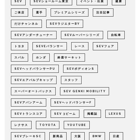
SEV
SEVショールーム東京
イベント・出展
健康
ご来店
選手
プレミアムシリーズ
注目記事
だけチャンネル
SEVラジエターBY
SEVアンダーチューナー
SEVルーパーシリーズ
自転車
トヨタ
SEVEバランサー
レース
SEVフェア
スバル
ホンダ
鈴鹿サーキット
SEVヘッドバランサーPU
SEVボディオンS
SEVエアバルブキャップ
スタッフ
スーパーオートバックス
SEV GENKI MOBILITY
SEVアバンアーム
SEVヘッドバランサーF
SEVトランスコア
SEV 3ビーム
掲載誌
LEXUS
レクサス
TOYOTA
YOUTUBE
SEVブレーキSC
新商品
大阪
BMW
日産