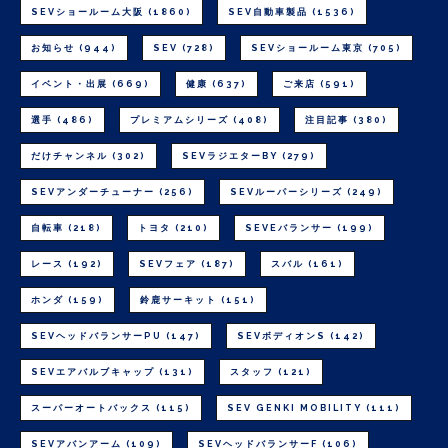
SEVショールーム大阪
(1860)
SEV自動車製品
(1536)
お知らせ
(944)
SEV
(728)
SEVショールーム東京
(705)
イベント・出展
(669)
健康
(637)
ご来店
(591)
選手
(486)
プレミアムシリーズ
(408)
注目記事
(380)
だけチャンネル
(302)
SEVラジエターBY
(279)
SEVアンダーチューナー
(256)
SEVルーパーシリーズ
(249)
自転車
(218)
トヨタ
(210)
SEVEバランサー
(199)
レース
(192)
SEVフェア
(187)
スバル
(161)
ホンダ
(159)
鈴鹿サーキット
(151)
SEVヘッドバランサーPU
(147)
SEVボディオンS
(142)
SEVエアバルブキャップ
(131)
スタッフ
(121)
スーパーオートバックス
(115)
SEV GENKI MOBILITY
(111)
SEVアバンアーム
(109)
SEVヘッドバランサーF
(106)