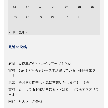
16
17
18
19
20
21
22
23
24
25
26
27
28
« 1月
3月 »
最近の投稿
石岡：🚙愛車💕が･･･レベルアップ？？🚙
宮村：2&4！どちらもレースで活躍している小玉絵里加選
手！！
東京：🌞お盆期間中も元気に営業いたします！！！🌞
宮村：とーってもお速い車にもSEVはとーってもオススメで
きます
阿部：耐久レース参戦！！