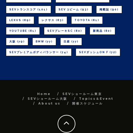
SEVトランスコア
(101)
SEV 3ビーム
(93)
掲載誌
(90)
LEXUS
(89)
レクサス
(83)
TOYOTA
(81)
YOUTUBE
(81)
SEVブレーキSC
(80)
新商品
(80)
大阪
(79)
BMW
(77)
日産
(77)
SEVプレミアムボディバランサー
(74)
SEVダッシュON F
(72)
Home
SEVショールーム東京
SEVショールーム大阪
Topics＆Event
About us
開催スケジュール