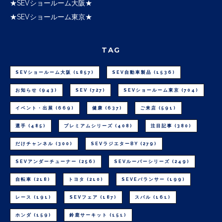
★SEVショールーム大阪★
★SEVショールーム東京★
TAG
SEVショールーム大阪
(1857)
SEV自動車製品
(1536)
お知らせ
(943)
SEV
(727)
SEVショールーム東京
(704)
イベント・出展
(669)
健康
(637)
ご来店
(591)
選手
(485)
プレミアムシリーズ
(408)
注目記事
(380)
だけチャンネル
(300)
SEVラジエターBY
(279)
SEVアンダーチューナー
(256)
SEVルーパーシリーズ
(249)
自転車
(218)
トヨタ
(210)
SEVEバランサー
(199)
レース
(191)
SEVフェア
(187)
スバル
(161)
ホンダ
(159)
鈴鹿サーキット
(151)