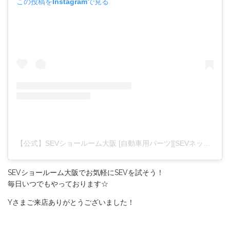
この投稿をInstagramで見る
【公式】SEVショールーム大阪 [自動車用パーツ][SEVネックレス](@sevshowroomosaka)がシェアした投稿
SEVショールーム大阪でお気軽にSEVを試そう！
毎日いつでもやっております☆
Yさまご来店ありがとうございました！