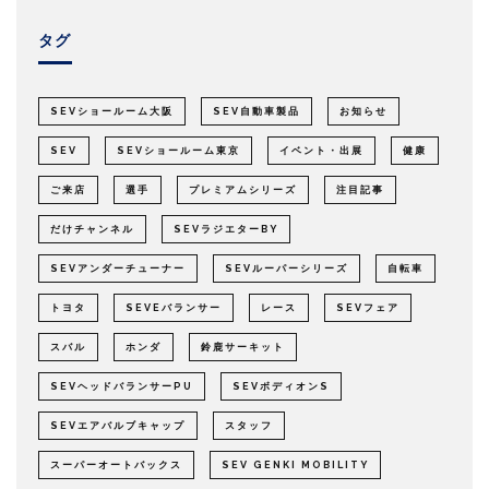
タグ
SEVショールーム大阪
SEV自動車製品
お知らせ
SEV
SEVショールーム東京
イベント・出展
健康
ご来店
選手
プレミアムシリーズ
注目記事
だけチャンネル
SEVラジエターBY
SEVアンダーチューナー
SEVルーパーシリーズ
自転車
トヨタ
SEVEバランサー
レース
SEVフェア
スバル
ホンダ
鈴鹿サーキット
SEVヘッドバランサーPU
SEVボディオンS
SEVエアバルブキャップ
スタッフ
スーパーオートバックス
SEV GENKI MOBILITY