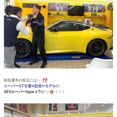
松田選手の首元には･･･
スーパーGT引退✨記念✨モデル
の
SEVルーパーtype３Ti
がっ
！！！