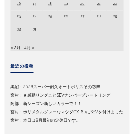
16
17
18
19
20
21
22
23
24
25
26
27
28
29
30
31
« 2月
4月 »
最近の投稿
黒沼：2026スーパー耐久オートポリスその②🏁
宮村：＃感動リングことSEVナンバープレートリング
阿部：新シーズン新しいカラーで！！
宮村：ポリメタルグレーなマツダCX-60にSEVを付けました
宮村：本日は8月最初の定休日です。