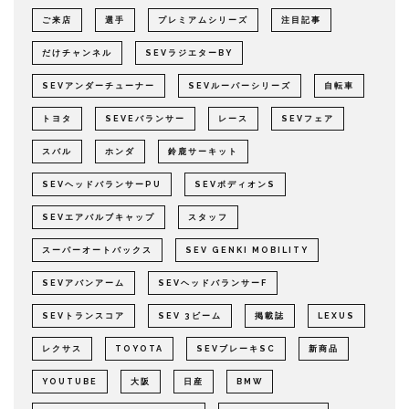
ご来店
選手
プレミアムシリーズ
注目記事
だけチャンネル
SEVラジエターBY
SEVアンダーチューナー
SEVルーパーシリーズ
自転車
トヨタ
SEVEバランサー
レース
SEVフェア
スバル
ホンダ
鈴鹿サーキット
SEVヘッドバランサーPU
SEVボディオンS
SEVエアバルブキャップ
スタッフ
スーパーオートバックス
SEV GENKI MOBILITY
SEVアバンアーム
SEVヘッドバランサーF
SEVトランスコア
SEV 3ビーム
掲載誌
LEXUS
レクサス
TOYOTA
SEVブレーキSC
新商品
YOUTUBE
大阪
日産
BMW