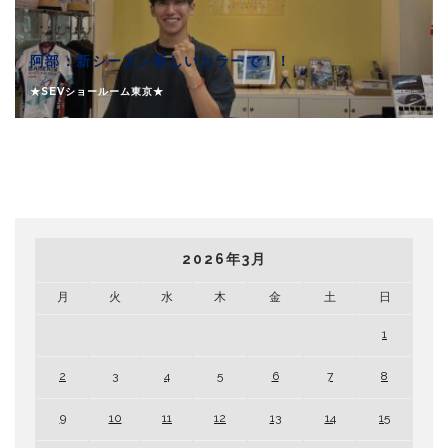
阿部：新シーズン新しいカラーで！！
★SEVショールーム東京★
2026年3月
月
火
水
木
金
土
日
1
2
3
4
5
6
7
8
9
10
11
12
13
14
15