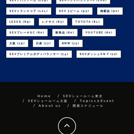
SEVアバンアーム
(109)
SEVヘッドバランサーF
(106)
SEVトランスコア
(101)
SEV 3ビーム
(93)
掲載誌
(90)
LEXUS
(89)
レクサス
(83)
TOYOTA
(81)
SEVブレーキSC
(80)
新商品
(80)
YOUTUBE
(80)
大阪
(79)
日産
(77)
BMW
(75)
SEVプレミアムボディバランサー
(74)
SEVダッシュON F
(72)
Home
SEVショールーム東京
SEVショールーム大阪
Topics＆Event
About us
開催スケジュール