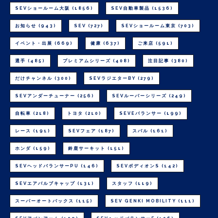
SEVショールーム大阪
(1856)
SEV自動車製品
(1536)
お知らせ
(943)
SEV
(727)
SEVショールーム東京
(703)
イベント・出展
(669)
健康
(637)
ご来店
(591)
選手
(485)
プレミアムシリーズ
(408)
注目記事
(380)
だけチャンネル
(300)
SEVラジエターBY
(279)
SEVアンダーチューナー
(256)
SEVルーパーシリーズ
(249)
自転車
(218)
トヨタ
(210)
SEVEバランサー
(199)
レース
(191)
SEVフェア
(187)
スバル
(161)
ホンダ
(159)
鈴鹿サーキット
(151)
SEVヘッドバランサーPU
(146)
SEVボディオンS
(142)
SEVエアバルブキャップ
(131)
スタッフ
(119)
スーパーオートバックス
(115)
SEV GENKI MOBILITY
(111)