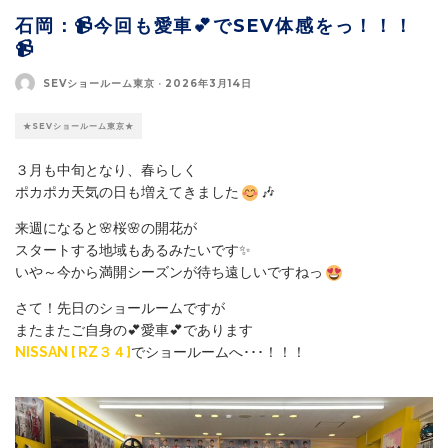
石岡：📹今回も愛車💕でSEV体感をっ！！！
📹
SEVショールーム東京
·
2026年3月14日
★SEVショールーム東京★
３月も中旬となり、春らしく
ポカポカ天気の日も増えてきました
🎶
来週になると🌸桜🌸の開花が
スタートする地域もあるみたいです✨
いや～今から満開シーズンが待ち遠しいですねっ
さて！先日のショールームですが
またまたご自身の💕愛車💕であります
NISSAN [ RZ３４]
でショールームへ･･･！！！