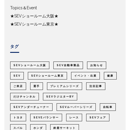
Topics＆Event
★SEVショールーム大阪★
★SEVショールーム東京★
タグ
SEVショールーム大阪
SEV自動車製品
お知らせ
SEV
SEVショールーム東京
イベント・出展
健康
ご来店
選手
プレミアムシリーズ
注目記事
だけチャンネル
SEVラジエターBY
SEVアンダーチューナー
SEVルーパーシリーズ
自転車
トヨタ
SEVEバランサー
レース
SEVフェア
スバル
ホンダ
鈴鹿サーキット