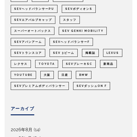
SEVヘッドバランサーPU
SEVボディオンS
SEVエアバルブキャップ
スタッフ
スーパーオートバックス
SEV GENKI MOBILITY
SEVアバンアーム
SEVヘッドバランサーF
SEVトランスコア
SEV 3ビーム
掲載誌
LEXUS
レクサス
TOYOTA
SEVブレーキSC
新商品
YOUTUBE
大阪
日産
BMW
SEVプレミアムボディバランサー
SEVダッシュON F
アーカイブ
2026年8月
(14)