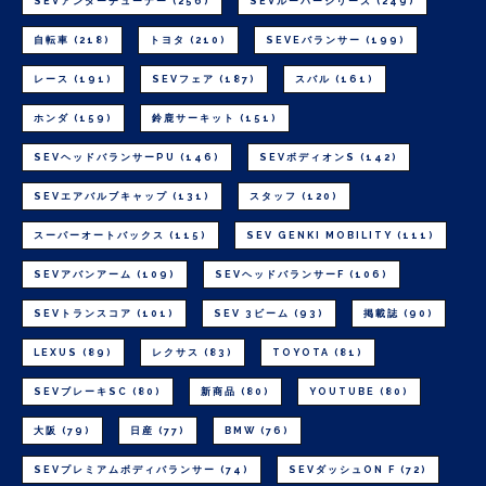
SEVアンダーチューナー
(256)
SEVルーパーシリーズ
(249)
自転車
(218)
トヨタ
(210)
SEVEバランサー
(199)
レース
(191)
SEVフェア
(187)
スバル
(161)
ホンダ
(159)
鈴鹿サーキット
(151)
SEVヘッドバランサーPU
(146)
SEVボディオンS
(142)
SEVエアバルブキャップ
(131)
スタッフ
(120)
スーパーオートバックス
(115)
SEV GENKI MOBILITY
(111)
SEVアバンアーム
(109)
SEVヘッドバランサーF
(106)
SEVトランスコア
(101)
SEV 3ビーム
(93)
掲載誌
(90)
LEXUS
(89)
レクサス
(83)
TOYOTA
(81)
SEVブレーキSC
(80)
新商品
(80)
YOUTUBE
(80)
大阪
(79)
日産
(77)
BMW
(76)
SEVプレミアムボディバランサー
(74)
SEVダッシュON F
(72)