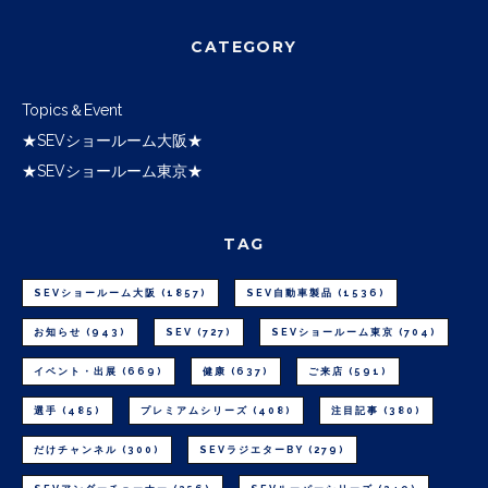
CATEGORY
Topics＆Event
★SEVショールーム大阪★
★SEVショールーム東京★
TAG
SEVショールーム大阪
(1857)
SEV自動車製品
(1536)
お知らせ
(943)
SEV
(727)
SEVショールーム東京
(704)
イベント・出展
(669)
健康
(637)
ご来店
(591)
選手
(485)
プレミアムシリーズ
(408)
注目記事
(380)
だけチャンネル
(300)
SEVラジエターBY
(279)