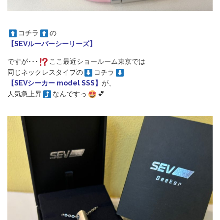
コチラ
の
【SEVルーパーシーリーズ】
ですが･･･
ここ最近ショールーム東京では
同じネックレスタイプの
コチラ
【SEVシーカー model SSS】
が、
人気急上昇
なんですっ
💕