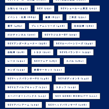
お知らせ
(943)
SEV
(727)
SEVショールーム東京
(703)
イベント・出展
(669)
健康
(637)
ご来店
(591)
選手
(485)
プレミアムシリーズ
(408)
注目記事
(380)
だけチャンネル
(300)
SEVラジエターBY
(279)
SEVアンダーチューナー
(256)
SEVルーパーシリーズ
(249)
自転車
(218)
トヨタ
(210)
SEVEバランサー
(199)
レース
(191)
SEVフェア
(187)
スバル
(161)
ホンダ
(159)
鈴鹿サーキット
(151)
SEVヘッドバランサーPU
(146)
SEVボディオンS
(142)
SEVエアバルブキャップ
(131)
スタッフ
(119)
スーパーオートバックス
(115)
SEV GENKI MOBILITY
(111)
SEVアバンアーム
(109)
SEVヘッドバランサーF
(106)