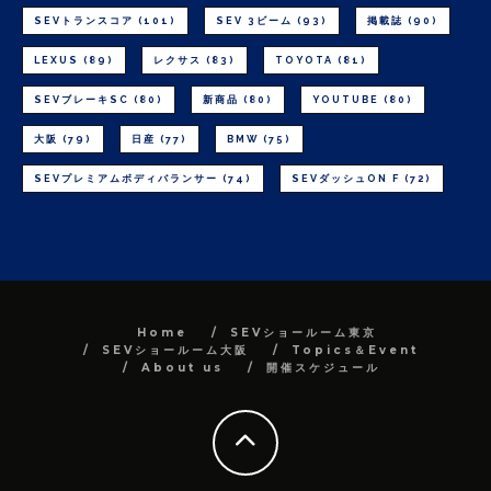
SEVトランスコア
(101)
SEV 3ビーム
(93)
掲載誌
(90)
LEXUS
(89)
レクサス
(83)
TOYOTA
(81)
SEVブレーキSC
(80)
新商品
(80)
YOUTUBE
(80)
大阪
(79)
日産
(77)
BMW
(75)
SEVプレミアムボディバランサー
(74)
SEVダッシュON F
(72)
Home
SEVショールーム東京
SEVショールーム大阪
Topics＆Event
About us
開催スケジュール