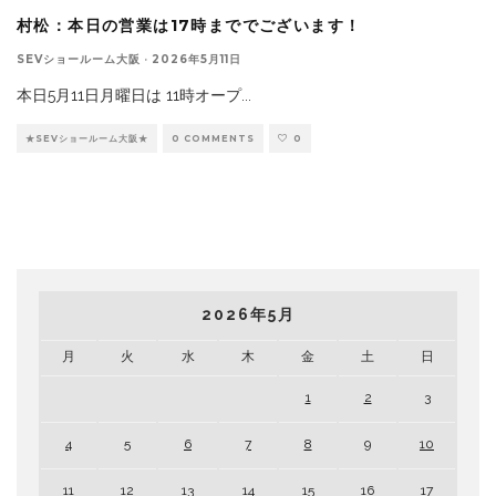
村松：本日の営業は17時まででございます！
SEVショールーム大阪
·
2026年5月11日
本日5月11日月曜日は 11時オープ
...
★SEVショールーム大阪★
0 COMMENTS
0
2026年5月
月
火
水
木
金
土
日
1
2
3
4
5
6
7
8
9
10
11
12
13
14
15
16
17