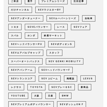
ご来店
選手
プレミアムシリーズ
注目記事
だけチャンネル
SEVラジエターBY
SEVアンダーチューナー
SEVルーパーシリーズ
自転車
トヨタ
SEVEバランサー
レース
SEVフェア
スバル
ホンダ
鈴鹿サーキット
SEVヘッドバランサーPU
SEVボディオンS
SEVエアバルブキャップ
スタッフ
スーパーオートバックス
SEV GENKI MOBILITY
SEVアバンアーム
SEVヘッドバランサーF
SEVトランスコア
SEV 3ビーム
掲載誌
LEXUS
レクサス
TOYOTA
SEVブレーキSC
新商品
YOUTUBE
大阪
日産
BMW
SEVプレミアムボディバランサー
SEVダッシュON F