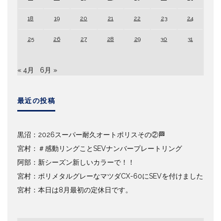
18
19
20
21
22
23
24
25
26
27
28
29
30
31
« 4月
6月 »
最近の投稿
黒沼：2026スーパー耐久オートポリスその②🏁
宮村：＃感動リングことSEVナンバープレートリング
阿部：新シーズン新しいカラーで！！
宮村：ポリメタルグレーなマツダCX-60にSEVを付けました
宮村：本日は8月最初の定休日です。