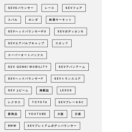
SEVEバランサー
レース
SEVフェア
スバル
ホンダ
鈴鹿サーキット
SEVヘッドバランサーPU
SEVボディオンS
SEVエアバルブキャップ
スタッフ
スーパーオートバックス
SEV GENKI MOBILITY
SEVアバンアーム
SEVヘッドバランサーF
SEVトランスコア
SEV 3ビーム
掲載誌
LEXUS
レクサス
TOYOTA
SEVブレーキSC
新商品
YOUTUBE
大阪
日産
BMW
SEVプレミアムボディバランサー