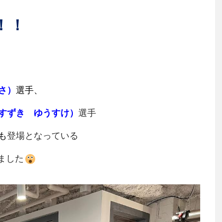
！！
さ）
選手、
すずき ゆうすけ）
選手
も
登場となっている
ました