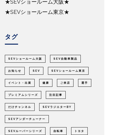
★SEVショールーム大阪★
★SEVショールーム東京★
タグ
SEVショールーム大阪
SEV自動車製品
お知らせ
SEV
SEVショールーム東京
イベント・出展
健康
ご来店
選手
プレミアムシリーズ
注目記事
だけチャンネル
SEVラジエターBY
SEVアンダーチューナー
SEVルーパーシリーズ
自転車
トヨタ