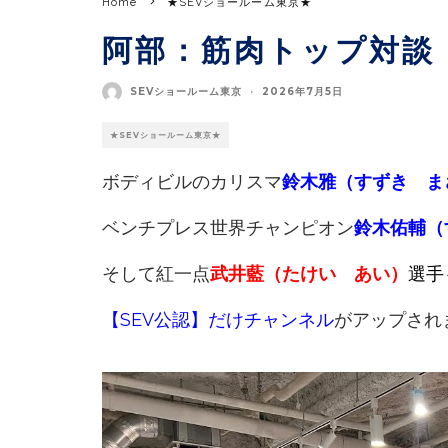
Home
★SEVショールーム東京★
阿部：筋肉トップ対談
SEVショールーム東京
·
2026年7月5日
★SEVショールーム東京★
ボディビルのカリスマ
鈴木雅（すずき ま
ベンチプレス世界チャンピオン
鈴木佑輔（
そして紅一点
武井藍（たけい あい）
選手
【SEV公認】だけチャンネル
がアップされ