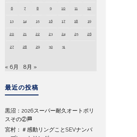
6
7
8
9
10
11
12
13
14
15
16
17
18
19
20
21
22
23
24
25
26
27
28
29
30
31
« 6月
8月 »
最近の投稿
黒沼：2026スーパー耐久オートポリ
スその②🏁
宮村：＃感動リングことSEVナンバ