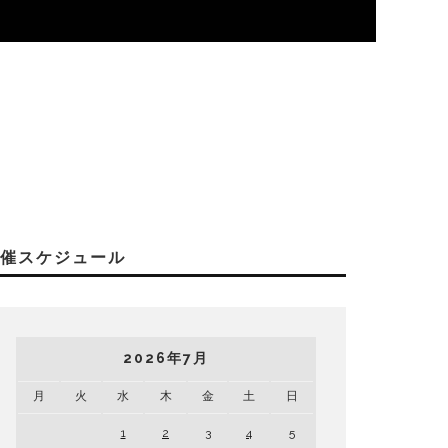
開催スケジュール
2026年7月
月
火
水
木
金
土
日
1
2
3
4
5