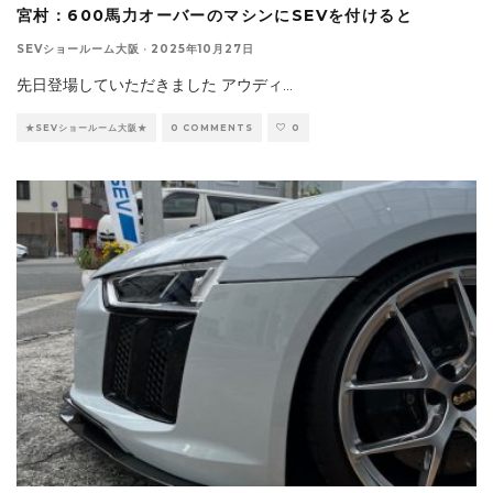
宮村：600馬力オーバーのマシンにSEVを付けると
SEVショールーム大阪
·
2025年10月27日
先日登場していただきました アウディ
...
★SEVショールーム大阪★
0 COMMENTS
0