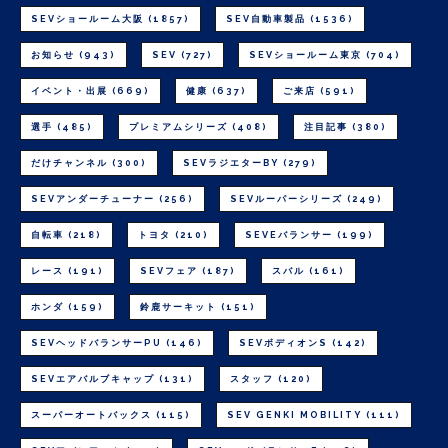
SEVショールーム大阪
(1857)
SEV自動車製品
(1536)
お知らせ
(943)
SEV
(727)
SEVショールーム東京
(704)
イベント・出展
(669)
健康
(637)
ご来店
(591)
選手
(485)
プレミアムシリーズ
(408)
注目記事
(380)
だけチャンネル
(300)
SEVラジエターBY
(279)
SEVアンダーチューナー
(256)
SEVルーパーシリーズ
(249)
自転車
(218)
トヨタ
(210)
SEVEバランサー
(199)
レース
(191)
SEVフェア
(187)
スバル
(161)
ホンダ
(159)
鈴鹿サーキット
(151)
SEVヘッドバランサーPU
(146)
SEVボディオンS
(142)
SEVエアバルブキャップ
(131)
スタッフ
(120)
スーパーオートバックス
(115)
SEV GENKI MOBILITY
(111)