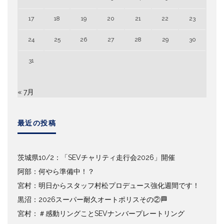
17
18
19
20
21
22
23
24
25
26
27
28
29
30
31
« 7月
最近の投稿
茨城県10/2：「SEVチャリティ走行会2026」開催
阿部：何やら準備中！？
宮村：明日からスタッフ村松プロデュース強化週間です！
黒沼：2026スーパー耐久オートポリスその②🏁
宮村：＃感動リングことSEVナンバープレートリング