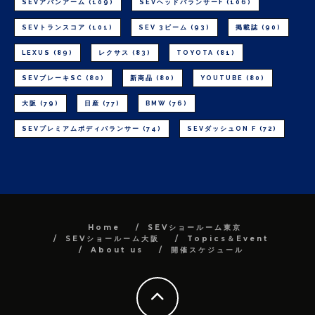
SEVアバンアーム
(109)
SEVヘッドバランサーF
(106)
SEVトランスコア
(101)
SEV 3ビーム
(93)
掲載誌
(90)
LEXUS
(89)
レクサス
(83)
TOYOTA
(81)
SEVブレーキSC
(80)
新商品
(80)
YOUTUBE
(80)
大阪
(79)
日産
(77)
BMW
(76)
SEVプレミアムボディバランサー
(74)
SEVダッシュON F
(72)
Home
SEVショールーム東京
SEVショールーム大阪
Topics＆Event
About us
開催スケジュール