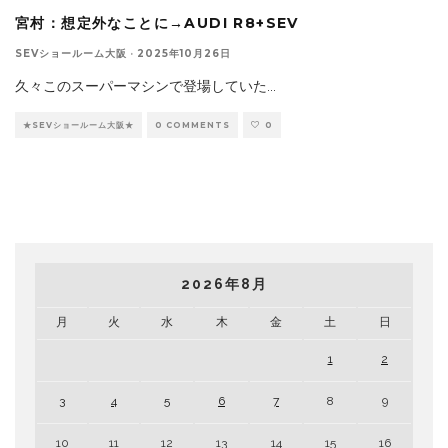
宮村：想定外なことに→AUDI R8+SEV
SEVショールーム大阪
·
2025年10月26日
久々このスーパーマシンで登場していた
...
★SEVショールーム大阪★
0 COMMENTS
0
2026年8月
月
火
水
木
金
土
日
1
2
3
4
5
6
7
8
9
10
11
12
13
14
15
16