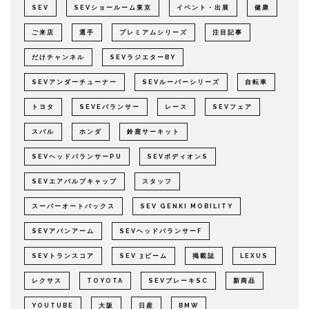
SEV
SEVショールーム東京
イベント・出展
健康
ご来店
選手
プレミアムシリーズ
注目記事
だけチャンネル
SEVラジエターBY
SEVアンダーチューナー
SEVルーパーシリーズ
自転車
トヨタ
SEVEバランサー
レース
SEVフェア
スバル
ホンダ
鈴鹿サーキット
SEVヘッドバランサーPU
SEVボディオンS
SEVエアバルブキャップ
スタッフ
スーパーオートバックス
SEV GENKI MOBILITY
SEVアバンアーム
SEVヘッドバランサーF
SEVトランスコア
SEV 3ビーム
掲載誌
LEXUS
レクサス
TOYOTA
SEVブレーキSC
新商品
YOUTUBE
大阪
日産
BMW