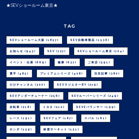
★SEVショールーム東京★
TAG
SEVショールーム大阪
(1857)
SEV自動車製品
(1536)
お知らせ
(943)
SEV
(727)
SEVショールーム東京
(704)
イベント・出展
(669)
健康
(637)
ご来店
(591)
選手
(485)
プレミアムシリーズ
(408)
注目記事
(380)
だけチャンネル
(300)
SEVラジエターBY
(279)
SEVアンダーチューナー
(256)
SEVルーパーシリーズ
(249)
自転車
(218)
トヨタ
(210)
SEVEバランサー
(199)
レース
(191)
SEVフェア
(187)
スバル
(161)
ホンダ
(159)
鈴鹿サーキット
(151)