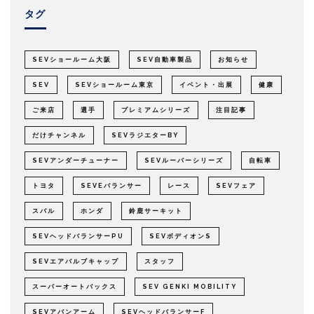
タグ
SEVショールーム大阪
SEV自動車製品
お知らせ
SEV
SEVショールーム東京
イベント・出展
健康
ご来店
選手
プレミアムシリーズ
注目記事
だけチャンネル
SEVラジエターBY
SEVアンダーチューナー
SEVルーパーシリーズ
自転車
トヨタ
SEVEバランサー
レース
SEVフェア
スバル
ホンダ
鈴鹿サーキット
SEVヘッドバランサーPU
SEVボディオンS
SEVエアバルブキャップ
スタッフ
スーパーオートバックス
SEV GENKI MOBILITY
SEVアバンアーム
SEVヘッドバランサーF