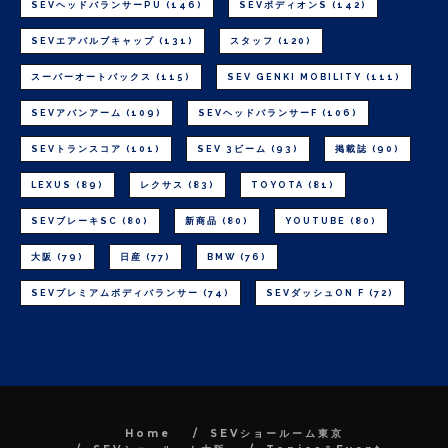
SEVヘッドバランサーPU
(146)
SEVボディオンS
(142)
SEVエアバルブキャップ
(131)
スタッフ
(120)
スーパーオートバックス
(115)
SEV GENKI MOBILITY
(111)
SEVアバンアーム
(109)
SEVヘッドバランサーF
(106)
SEVトランスコア
(101)
SEV 3ビーム
(93)
掲載誌
(90)
LEXUS
(89)
レクサス
(83)
TOYOTA
(81)
SEVブレーキSC
(80)
新商品
(80)
YOUTUBE
(80)
大阪
(79)
日産
(77)
BMW
(76)
SEVプレミアムボディバランサー
(74)
SEVダッシュON F
(72)
Home
SEVショールーム東京