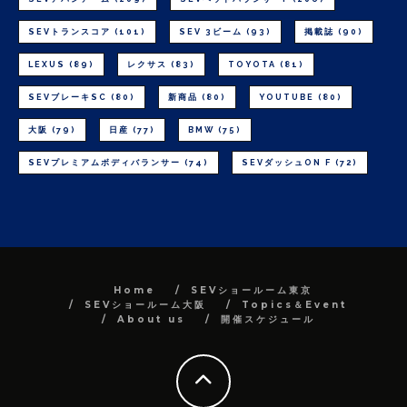
SEVトランスコア
(101)
SEV 3ビーム
(93)
掲載誌
(90)
LEXUS
(89)
レクサス
(83)
TOYOTA
(81)
SEVブレーキSC
(80)
新商品
(80)
YOUTUBE
(80)
大阪
(79)
日産
(77)
BMW
(75)
SEVプレミアムボディバランサー
(74)
SEVダッシュON F
(72)
Home
SEVショールーム東京
SEVショールーム大阪
Topics＆Event
About us
開催スケジュール