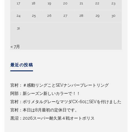
17
18
19
20
21
22
23
24
25
26
27
28
29
30
31
« 7月
最近の投稿
宮村：＃感動リングことSEVナンバープレートリング
阿部：新シーズン新しいカラーで！！
宮村：ポリメタルグレーなマツダCX-60にSEVを付けました
宮村：本日は8月最初の定休日です。
黒沼：2026スーパー耐久第４戦オートポリス