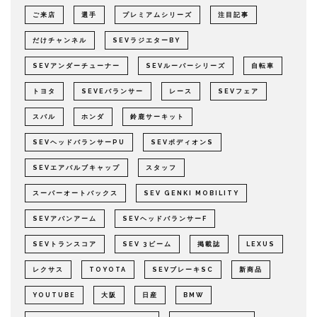
ご来店
選手
プレミアムシリーズ
注目記事
だけチャンネル
SEVラジエターBY
SEVアンダーチューナー
SEVルーパーシリーズ
自転車
トヨタ
SEVEバランサー
レース
SEVフェア
スバル
ホンダ
鈴鹿サーキット
SEVヘッドバランサーPU
SEVボディオンS
SEVエアバルブキャップ
スタッフ
スーパーオートバックス
SEV GENKI MOBILITY
SEVアバンアーム
SEVヘッドバランサーF
SEVトランスコア
SEV 3ビーム
掲載誌
LEXUS
レクサス
TOYOTA
SEVブレーキSC
新商品
YOUTUBE
大阪
日産
BMW