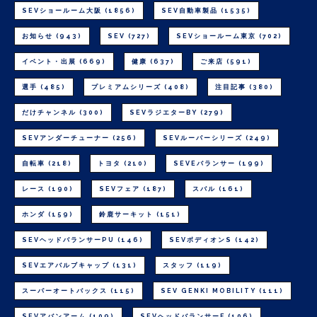
SEVショールーム大阪
(1856)
SEV自動車製品
(1535)
お知らせ
(943)
SEV
(727)
SEVショールーム東京
(702)
イベント・出展
(669)
健康
(637)
ご来店
(591)
選手
(485)
プレミアムシリーズ
(408)
注目記事
(380)
だけチャンネル
(300)
SEVラジエターBY
(279)
SEVアンダーチューナー
(256)
SEVルーパーシリーズ
(249)
自転車
(218)
トヨタ
(210)
SEVEバランサー
(199)
レース
(190)
SEVフェア
(187)
スバル
(161)
ホンダ
(159)
鈴鹿サーキット
(151)
SEVヘッドバランサーPU
(146)
SEVボディオンS
(142)
SEVエアバルブキャップ
(131)
スタッフ
(119)
スーパーオートバックス
(115)
SEV GENKI MOBILITY
(111)
SEVアバンアーム
(109)
SEVヘッドバランサーF
(106)