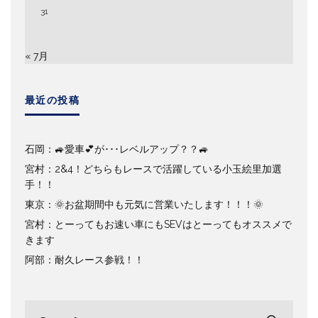
31
« 7月
最近の投稿
石岡：🚙愛車💕が･･･レベルアップ？？🚙
宮村：2&4！どちらもレースで活躍している小玉絵里加選
手！！
東京：🌞お盆期間中も元気に営業いたします！！！🌞
宮村：とーってもお速い車にもSEVはとーってもオススメで
きます
阿部：耐久レース参戦！！