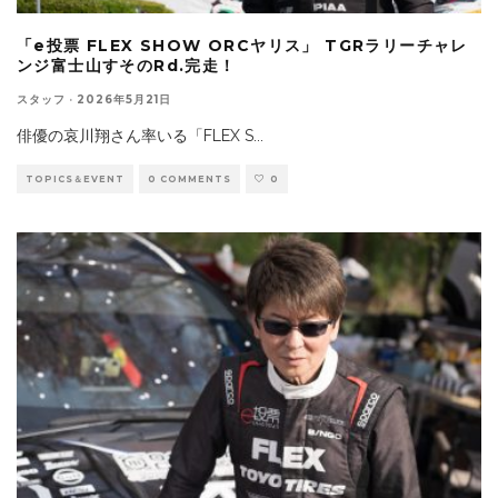
「e投票 FLEX SHOW ORCヤリス」 TGRラリーチャレ
ンジ富士山すそのRd.完走！
スタッフ
·
2026年5月21日
俳優の哀川翔さん率いる「FLEX S
...
TOPICS＆EVENT
0 COMMENTS
0