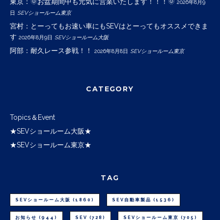
東京：🌞お盆期間中も元気に営業いたします！！！🌞
2026年8月9
日
SEVショールーム東京
宮村：とーってもお速い車にもSEVはとーってもオススメできま
す
2026年8月9日
SEVショールーム大阪
阿部：耐久レース参戦！！
2026年8月8日
SEVショールーム東京
CATEGORY
Topics＆Event
★SEVショールーム大阪★
★SEVショールーム東京★
TAG
SEVショールーム大阪
(1860)
SEV自動車製品
(1536)
お知らせ
(944)
SEV
(728)
SEVショールーム東京
(705)