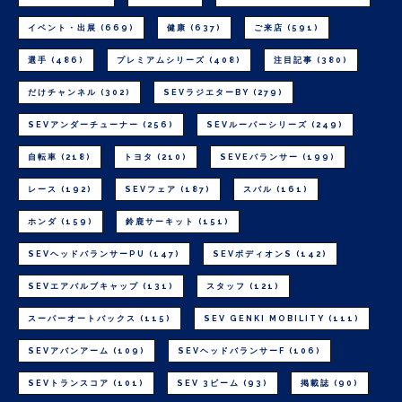
イベント・出展
(669)
健康
(637)
ご来店
(591)
選手
(486)
プレミアムシリーズ
(408)
注目記事
(380)
だけチャンネル
(302)
SEVラジエターBY
(279)
SEVアンダーチューナー
(256)
SEVルーパーシリーズ
(249)
自転車
(218)
トヨタ
(210)
SEVEバランサー
(199)
レース
(192)
SEVフェア
(187)
スバル
(161)
ホンダ
(159)
鈴鹿サーキット
(151)
SEVヘッドバランサーPU
(147)
SEVボディオンS
(142)
SEVエアバルブキャップ
(131)
スタッフ
(121)
スーパーオートバックス
(115)
SEV GENKI MOBILITY
(111)
SEVアバンアーム
(109)
SEVヘッドバランサーF
(106)
SEVトランスコア
(101)
SEV 3ビーム
(93)
掲載誌
(90)