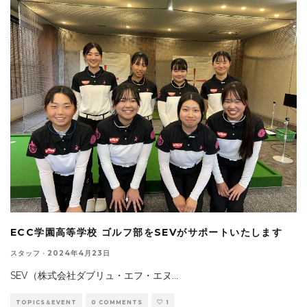
ECC学園高等学校 ゴルフ部をSEVがサポートいたします
スタッフ
·
2024年4月23日
SEV（株式会社ダブリュ・エフ・エヌ
...
TOPICS＆EVENT
0 COMMENTS
1