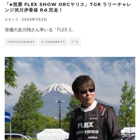
「e投票 FLEX SHOW ORCヤリス」TGR ラリーチャレ
ンジ渋川伊香保 Rd.完走！
スタッフ
·
2026年7月2日
俳優の哀川翔さん率いる「FLEX S
...
TOPICS＆EVENT
0 COMMENTS
0