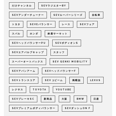
だけチャンネル
SEVラジエターBY
SEVアンダーチューナー
SEVルーパーシリーズ
自転車
トヨタ
SEVEバランサー
レース
SEVフェア
スバル
ホンダ
鈴鹿サーキット
SEVヘッドバランサーPU
SEVボディオンS
SEVエアバルブキャップ
スタッフ
スーパーオートバックス
SEV GENKI MOBILITY
SEVアバンアーム
SEVヘッドバランサーF
SEVトランスコア
SEV 3ビーム
掲載誌
LEXUS
レクサス
TOYOTA
YOUTUBE
SEVブレーキSC
新商品
大阪
BMW
日産
SEVプレミアムボディバランサー
SEVダッシュON F