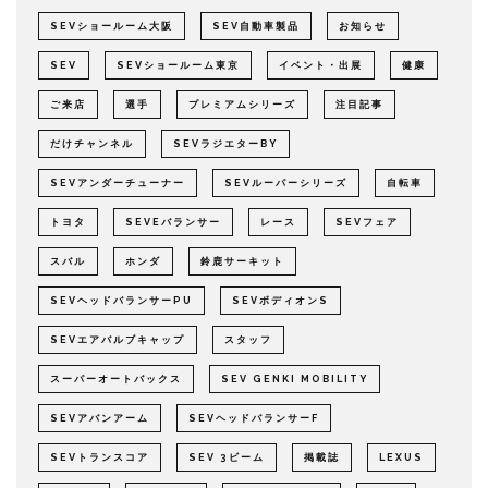
SEVショールーム大阪
SEV自動車製品
お知らせ
SEV
SEVショールーム東京
イベント・出展
健康
ご来店
選手
プレミアムシリーズ
注目記事
だけチャンネル
SEVラジエターBY
SEVアンダーチューナー
SEVルーパーシリーズ
自転車
トヨタ
SEVEバランサー
レース
SEVフェア
スバル
ホンダ
鈴鹿サーキット
SEVヘッドバランサーPU
SEVボディオンS
SEVエアバルブキャップ
スタッフ
スーパーオートバックス
SEV GENKI MOBILITY
SEVアバンアーム
SEVヘッドバランサーF
SEVトランスコア
SEV 3ビーム
掲載誌
LEXUS