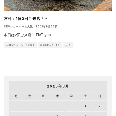
宮村：1日2回ご来店＾＾
SEVショールーム大阪
·
2021年8月23日
本日は2回ご来店！ FIAT 300
...
★SEVショールーム大阪★
0 COMMENTS
0
2026年8月
月
火
水
木
金
土
日
1
2