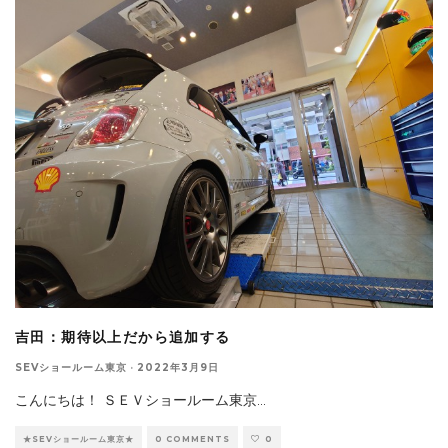
吉田：期待以上だから追加する
SEVショールーム東京
·
2022年3月9日
こんにちは！ ＳＥＶショールーム東京
...
★SEVショールーム東京★
0 COMMENTS
0