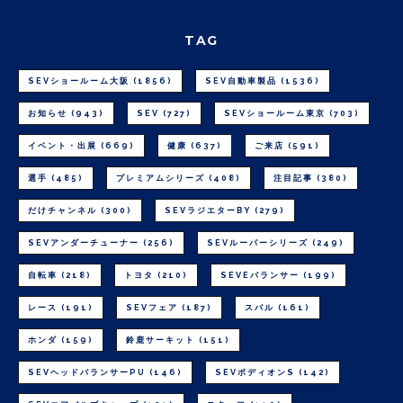
TAG
SEVショールーム大阪
(1856)
SEV自動車製品
(1536)
お知らせ
(943)
SEV
(727)
SEVショールーム東京
(703)
イベント・出展
(669)
健康
(637)
ご来店
(591)
選手
(485)
プレミアムシリーズ
(408)
注目記事
(380)
だけチャンネル
(300)
SEVラジエターBY
(279)
SEVアンダーチューナー
(256)
SEVルーパーシリーズ
(249)
自転車
(218)
トヨタ
(210)
SEVEバランサー
(199)
レース
(191)
SEVフェア
(187)
スバル
(161)
ホンダ
(159)
鈴鹿サーキット
(151)
SEVヘッドバランサーPU
(146)
SEVボディオンS
(142)