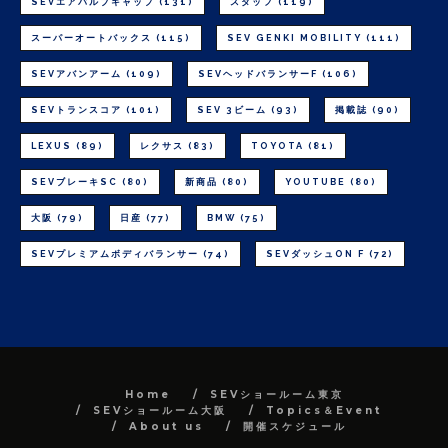
SEVエアバルブキャップ
(131)
スタッフ
(119)
スーパーオートバックス
(115)
SEV GENKI MOBILITY
(111)
SEVアバンアーム
(109)
SEVヘッドバランサーF
(106)
SEVトランスコア
(101)
SEV 3ビーム
(93)
掲載誌
(90)
LEXUS
(89)
レクサス
(83)
TOYOTA
(81)
SEVブレーキSC
(80)
新商品
(80)
YOUTUBE
(80)
大阪
(79)
日産
(77)
BMW
(75)
SEVプレミアムボディバランサー
(74)
SEVダッシュON F
(72)
Home
SEVショールーム東京
SEVショールーム大阪
Topics＆Event
About us
開催スケジュール