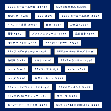
SEVショールーム大阪
(1858)
SEV自動車製品
(1536)
お知らせ
(943)
SEV
(727)
SEVショールーム東京
(704)
イベント・出展
(669)
健康
(637)
ご来店
(591)
選手
(485)
プレミアムシリーズ
(408)
注目記事
(380)
だけチャンネル
(300)
SEVラジエターBY
(279)
SEVアンダーチューナー
(256)
SEVルーパーシリーズ
(249)
自転車
(218)
トヨタ
(210)
SEVEバランサー
(199)
レース
(191)
SEVフェア
(187)
スバル
(161)
ホンダ
(159)
鈴鹿サーキット
(151)
SEVヘッドバランサーPU
(147)
SEVボディオンS
(142)
SEVエアバルブキャップ
(131)
スタッフ
(120)
スーパーオートバックス
(115)
SEV GENKI MOBILITY
(111)