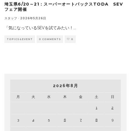
埼玉県6/20～21：スーパーオートバックスTODA SEV
フェア開催
スタッフ
·
2026年5月26日
「気になっているSEVを試てみたい！
...
TOPICS＆EVENT
0 COMMENTS
0
2026年8月
月
火
水
木
金
土
日
1
2
3
4
5
6
7
8
9