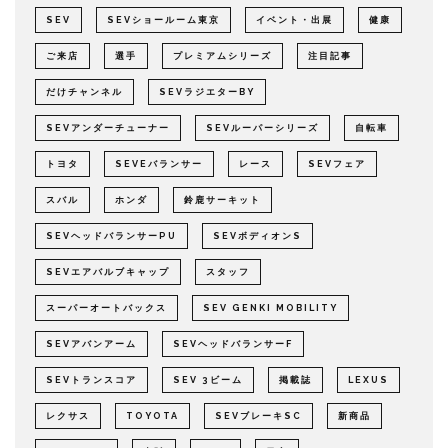
SEV
SEVショールーム東京
イベント・出展
健康
ご来店
選手
プレミアムシリーズ
注目記事
だけチャンネル
SEVラジエターBY
SEVアンダーチューナー
SEVルーパーシリーズ
自転車
トヨタ
SEVEバランサー
レース
SEVフェア
スバル
ホンダ
鈴鹿サーキット
SEVヘッドバランサーPU
SEVボディオンS
SEVエアバルブキャップ
スタッフ
スーパーオートバックス
SEV GENKI MOBILITY
SEVアバンアーム
SEVヘッドバランサーF
SEVトランスコア
SEV 3ビーム
掲載誌
LEXUS
レクサス
TOYOTA
SEVブレーキSC
新商品