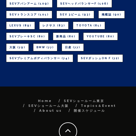
SEVアバンアーム
(109)
SEVヘッドバランサーF
(106)
SEVトランスコア
(101)
SEV 3ビーム
(93)
掲載誌
(90)
LEXUS
(89)
レクサス
(83)
TOYOTA
(81)
SEVブレーキSC
(80)
新商品
(80)
YOUTUBE
(80)
大阪
(79)
BMW
(77)
日産
(77)
SEVプレミアムボディバランサー
(74)
SEVダッシュON F
(72)
Home
SEVショールーム東京
SEVショールーム大阪
Topics＆Event
About us
開催スケジュール