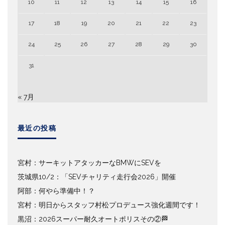
10
11
12
13
14
15
16
17
18
19
20
21
22
23
24
25
26
27
28
29
30
31
« 7月
最近の投稿
宮村：サーキットアタッカーなBMWにSEVを
茨城県10/2：「SEVチャリティ走行会2026」開催
阿部：何やら準備中！？
宮村：明日からスタッフ村松プロデュース強化週間です！
黒沼：2026スーパー耐久オートポリスその②🏁