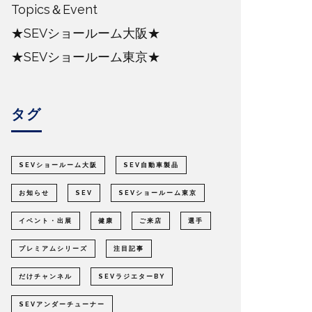
Topics＆Event
★SEVショールーム大阪★
★SEVショールーム東京★
タグ
SEVショールーム大阪
SEV自動車製品
お知らせ
SEV
SEVショールーム東京
イベント・出展
健康
ご来店
選手
プレミアムシリーズ
注目記事
だけチャンネル
SEVラジエターBY
SEVアンダーチューナー