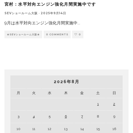
宮村：水平対向エンジン強化月間実施中です
SEVショールーム大阪
·
2025年9月14日
9月は水平対向エンジン強化月間実施中
...
★SEVショールーム大阪★
0 COMMENTS
0
2026年8月
月
火
水
木
金
土
日
1
2
3
4
5
6
7
8
9
10
11
12
13
14
15
16