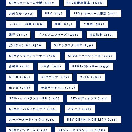
SEVショールーム大阪
(1857)
SEV自動車製品
(1536)
お知らせ
(943)
SEV
(727)
SEVショールーム東京
(704)
イベント・出展
(669)
健康
(637)
ご来店
(591)
選手
(485)
プレミアムシリーズ
(408)
注目記事
(380)
だけチャンネル
(300)
SEVラジエターBY
(279)
SEVアンダーチューナー
(256)
SEVルーパーシリーズ
(249)
自転車
(218)
トヨタ
(210)
SEVEバランサー
(199)
レース
(191)
SEVフェア
(187)
スバル
(161)
ホンダ
(159)
鈴鹿サーキット
(151)
SEVヘッドバランサーPU
(146)
SEVボディオンS
(142)
SEVエアバルブキャップ
(131)
スタッフ
(120)
スーパーオートバックス
(115)
SEV GENKI MOBILITY
(111)
SEVアバンアーム
(109)
SEVヘッドバランサーF
(106)