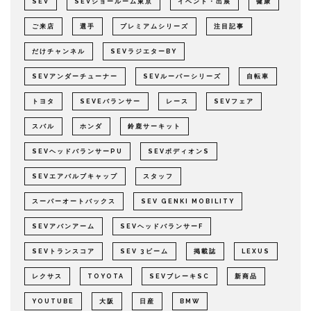
SEV
SEVショールーム東京
イベント・出展
健康
ご来店
選手
プレミアムシリーズ
注目記事
だけチャンネル
SEVラジエターBY
SEVアンダーチューナー
SEVルーパーシリーズ
自転車
トヨタ
SEVEバランサー
レース
SEVフェア
スバル
ホンダ
鈴鹿サーキット
SEVヘッドバランサーPU
SEVボディオンS
SEVエアバルブキャップ
スタッフ
スーパーオートバックス
SEV GENKI MOBILITY
SEVアバンアーム
SEVヘッドバランサーF
SEVトランスコア
SEV 3ビーム
掲載誌
LEXUS
レクサス
TOYOTA
SEVブレーキSC
新商品
YOUTUBE
大阪
日産
BMW