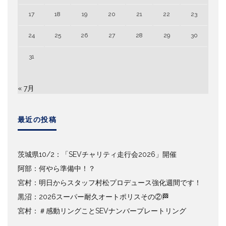
17
18
19
20
21
22
23
24
25
26
27
28
29
30
31
« 7月
最近の投稿
茨城県10/2：「SEVチャリティ走行会2026」開催
阿部：何やら準備中！？
宮村：明日からスタッフ村松プロデュース強化週間です！
黒沼：2026スーパー耐久オートポリスその②🏁
宮村：＃感動リングことSEVナンバープレートリング