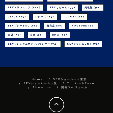
SEVトランスコア
(101)
SEV 3ビーム
(93)
掲載誌
(90)
LEXUS
(89)
レクサス
(83)
TOYOTA
(81)
SEVブレーキSC
(80)
新商品
(80)
YOUTUBE
(80)
大阪
(79)
日産
(77)
BMW
(76)
SEVプレミアムボディバランサー
(74)
SEVダッシュON F
(72)
Home
SEVショールーム東京
SEVショールーム大阪
Topics＆Event
About us
開催スケジュール